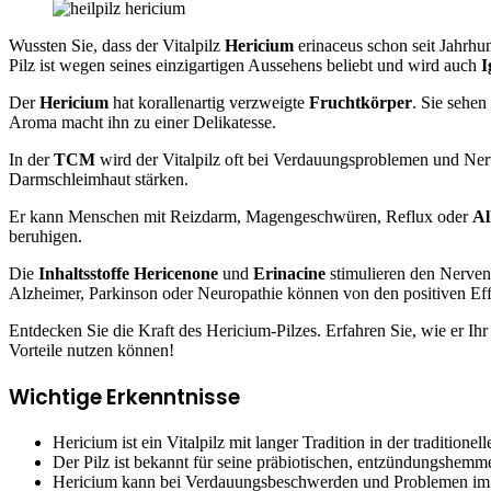
Wussten Sie, dass der Vitalpilz
Hericium
erinaceus schon seit Jahrhun
Pilz ist wegen seines einzigartigen Aussehens beliebt und wird auch
I
Der
Hericium
hat korallenartig verzweigte
Fruchtkörper
. Sie sehen
Aroma macht ihn zu einer Delikatesse.
In der
TCM
wird der Vitalpilz oft bei Verdauungsproblemen und Ne
Darmschleimhaut stärken.
Er kann Menschen mit Reizdarm, Magengeschwüren, Reflux oder
Al
beruhigen.
Die
Inhaltsstoffe
Hericenone
und
Erinacine
stimulieren den Nerven
Alzheimer, Parkinson oder Neuropathie können von den positiven Effe
Entdecken Sie die Kraft des Hericium-Pilzes. Erfahren Sie, wie er Ih
Vorteile nutzen können!
Wichtige Erkenntnisse
Hericium ist ein Vitalpilz mit langer Tradition in der traditione
Der Pilz ist bekannt für seine präbiotischen, entzündungshemm
Hericium kann bei Verdauungsbeschwerden und Problemen im 