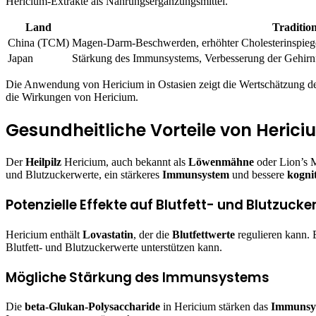
Hericium-Extrakte als Nahrungsergänzungsmittel.
Land
Traditio
China (TCM)
Magen-Darm-Beschwerden, erhöhter Cholesterinspiege
Japan
Stärkung des Immunsystems, Verbesserung der Gehirnfu
Die Anwendung von Hericium in Ostasien zeigt die Wertschätzung der 
die Wirkungen von Hericium.
Gesundheitliche Vorteile von Herici
Der
Heilpilz
Hericium, auch bekannt als
Löwenmähne
oder Lion’s M
und Blutzuckerwerte, ein stärkeres
Immunsystem
und bessere
kogni
Potenzielle Effekte auf Blutfett- und Blutzucke
Hericium enthält
Lovastatin
, der die
Blutfettwerte
regulieren kann. 
Blutfett- und Blutzuckerwerte unterstützen kann.
Mögliche Stärkung des Immunsystems
Die
beta-Glukan-Polysaccharide
in Hericium stärken das
Immunsy