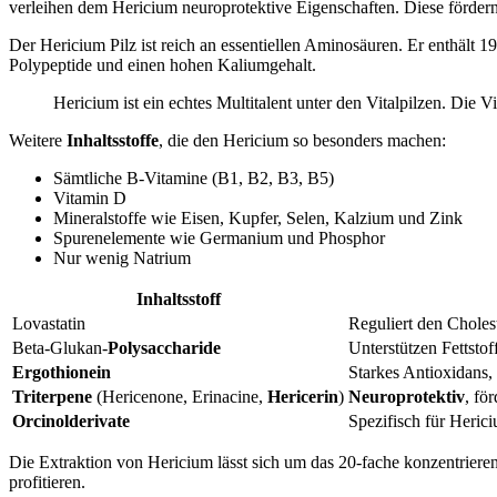
verleihen dem Hericium neuroprotektive Eigenschaften. Diese fördern 
Der Hericium Pilz ist reich an essentiellen Aminosäuren. Er enthält
Polypeptide und einen hohen Kaliumgehalt.
Hericium ist ein echtes Multitalent unter den Vitalpilzen. Die V
Weitere
Inhaltsstoffe
, die den Hericium so besonders machen:
Sämtliche B-Vitamine (B1, B2, B3, B5)
Vitamin D
Mineralstoffe wie Eisen, Kupfer, Selen, Kalzium und Zink
Spurenelemente wie Germanium und Phosphor
Nur wenig Natrium
Inhaltsstoff
Lovastatin
Reguliert den Choles
Beta-Glukan-
Polysaccharide
Unterstützen Fettst
Ergothionein
Starkes Antioxidans,
Triterpene
(Hericenone, Erinacine,
Hericerin
)
Neuroprotektiv
, fö
Orcinolderivate
Spezifisch für Heric
Die Extraktion von Hericium lässt sich um das 20-fache konzentrieren
profitieren.