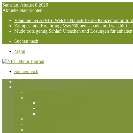
Samstag, August 8 2026
Aktuelle Nachrichten
Vitamine bei ADHS: Welche Nährstoffe die Konzentration för
Zahngesunde Ernährung: Was Zähnen schadet und was hilft
Müde trotz genug Schlaf: Ursachen und Lösungen für anhalte
Suchen nach
Menü
Suchen nach
Home
Alternative Medizin
Aromatherapie
Ayurveda
Ayurvedische Behandlungen
Doshas und Diagnosen
Ernährungsrichtlinien
Energieheilung
Homöopathie
Phytotherapie