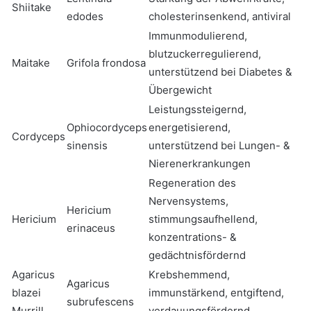
Shiitake
edodes
cholesterinsenkend, antiviral
Immunmodulierend,
blutzuckerregulierend,
Maitake
Grifola frondosa
unterstützend bei Diabetes &
Übergewicht
Leistungssteigernd,
Ophiocordyceps
energetisierend,
Cordyceps
sinensis
unterstützend bei Lungen- &
Nierenerkrankungen
Regeneration des
Nervensystems,
Hericium
Hericium
stimmungsaufhellend,
erinaceus
konzentrations- &
gedächtnisfördernd
Agaricus
Krebshemmend,
Agaricus
blazei
immunstärkend, entgiftend,
subrufescens
Murrill
verdauungsfördernd