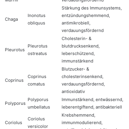
Stärkung des Immunsystems,
Inonotus
entzündungshemmend,
Chaga
obliquus
antimikrobiell,
verdauungsfördernd
Cholesterin- &
Pleurotus
blutdrucksenkend,
Pleurotus
ostreatus
leberschützend,
immunstärkend
Blutzucker- &
Coprinus
cholesterinsenkend,
Coprinus
comatus
verdauungsfördernd,
antioxidativ
Polyporus
Immunstärkend, entwässernd,
Polyporus
umbellatus
leberentgiftend, antibakteriell
Krebshemmend,
Coriolus
Coriolus
immunmodulierend,
versicolor