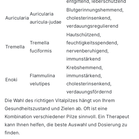
entgiftend, leberschützend
Blutgerinnungshemmend,
Auricularia
Auricularia
cholesterinsenkend,
auricula-judae
verdauungsregulierend
Hautschützend,
Tremella
feuchtigkeitsspendend,
Tremella
fuciformis
nervenberuhigend,
immunstärkend
Krebshemmend,
Flammulina
immunstärkend,
Enoki
velutipes
cholesterinsenkend,
verdauungsfördernd
Die Wahl des richtigen Vitalpilzes hängt von Ihrem
Gesundheitszustand und Zielen ab. Oft ist eine
Kombination verschiedener Pilze sinnvoll. Ein Therapeut
kann Ihnen helfen, die beste Auswahl und Dosierung zu
finden.