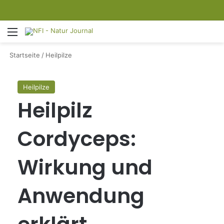
Menü
S
Startseite
/
Heilpilze
Heilpilze
Heilpilz
Cordyceps:
Wirkung und
Anwendung