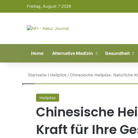
Freitag, August 7 2026
Home
Alternative Medizin
Gesundheit
Startseite
/
Heilpilze
/
Chinesische Heilpilze: Natürliche K
Heilpilze
Chinesische Heil
Kraft für Ihre G