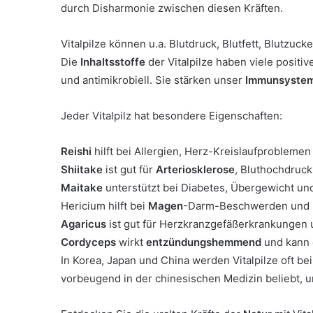
durch Disharmonie zwischen diesen Kräften.
Vitalpilze können u.a. Blutdruck, Blutfett, Blutzu
Die
Inhaltsstoffe
der Vitalpilze haben viele positiv
und antimikrobiell. Sie stärken unser
Immunsyste
Jeder Vitalpilz hat besondere Eigenschaften:
Reishi
hilft bei Allergien, Herz-Kreislaufprobleme
Shiitake
ist gut für
Arteriosklerose
, Bluthochdruc
Maitake
unterstützt bei Diabetes, Übergewicht u
Hericium hilft bei
Magen
-Darm-Beschwerden und 
Agaricus
ist gut für Herzkranzgefäßerkrankungen
Cordyceps
wirkt
entzündungshemmend
und kann 
In Korea, Japan und China werden Vitalpilze oft b
vorbeugend in der chinesischen Medizin beliebt, u