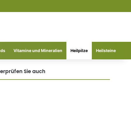
Suchen nach
ods
Vitamine und Mineralien
Heilpilze
Heilsteine
erprüfen Sie auch
hließen