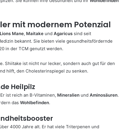
lpilzen. Sie können Ihre Gesundheit und Ihr
Wohlbefinden
Heiler mit modernem Potenzial
Lions Mane
,
Maitake
und
Agaricus
sind seit
Medizin bekannt. Sie bieten viele gesundheitsfördernde
 20 in der TCM genutzt werden.
e. Shiitake ist nicht nur lecker, sondern auch gut für den
r und hilft, den Cholesterinspiegel zu senken.
e Heilpilz
 Er ist reich an B-Vitaminen,
Mineralien
und
Aminosäuren
.
rdern das
Wohlbefinden
.
sundheitsbooster
 über 4000 Jahre alt. Er hat viele Triterpenen und