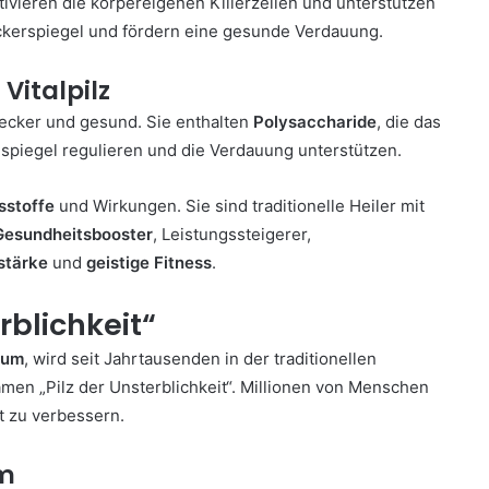
ivieren die körpereigenen Killerzellen und unterstützen
ckerspiegel und fördern eine gesunde Verdauung.
Vitalpilz
lecker und gesund. Sie enthalten
Polysaccharide
, die das
piegel regulieren und die Verdauung unterstützen.
sstoffe
und Wirkungen. Sie sind traditionelle Heiler mit
Gesundheitsbooster
, Leistungssteigerer,
stärke
und
geistige Fitness
.
erblichkeit“
dum
, wird seit Jahrtausenden in der traditionellen
amen „Pilz der Unsterblichkeit“. Millionen von Menschen
t zu verbessern.
em