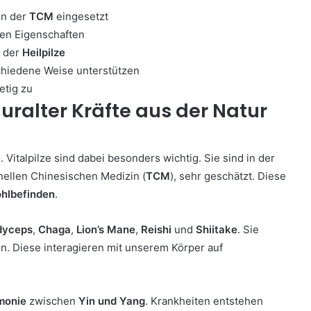
in der
TCM
eingesetzt
gen Eigenschaften
g der
Heilpilze
chiedene Weise unterstützen
etig zu
 uralter Kräfte aus der Natur
e
. Vitalpilze sind dabei besonders wichtig. Sie sind in der
onellen Chinesischen Medizin (
TCM
), sehr geschätzt. Diese
hlbefinden
.
dyceps
,
Chaga
,
Lion’s Mane
,
Reishi
und
Shiitake
. Sie
en. Diese interagieren mit unserem Körper auf
monie
zwischen
Yin und Yang
. Krankheiten entstehen