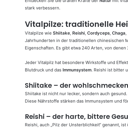
Entdecken Sie die uralten Kräfte der
Natur
mit Vita
stark verbessern.
Vitalpilze: traditionelle 
Vitalpilze wie
Shiitake
,
Reishi
,
Cordyceps
,
Chaga
,
Jahrhunderten in der traditionellen chinesischen 
Eigenschaften. Es gibt etwa 240 Arten, von denen
Jeder Vitalpilz hat besondere Wirkstoffe und Effekt
Blutdruck und das
Immunsystem
. Reishi ist bitte
Shiitake – der wohlschmeckend
Shiitake ist nicht nur lecker, sondern auch gesund.
Diese Nährstoffe stärken das Immunsystem und fö
Reishi – der harte, bittere Ge
Reishi, auch „Pilz der Unsterblichkeit“ genannt, ist