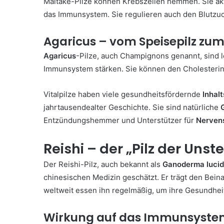
Maitake-Pilze können Krebszellen hemmen. Sie akt
das Immunsystem. Sie regulieren auch den Blutzu
Agaricus – vom Speisepilz zum 
Agaricus
-Pilze, auch Champignons genannt, sind 
Immunsystem stärken. Sie können den Cholesterins
Vitalpilze haben viele gesundheitsfördernde
Inhalt
jahrtausendealter Geschichte. Sie sind natürliche
Entzündungshemmer und Unterstützer für
Nerven
Reishi – der „Pilz der Unst
Der Reishi-Pilz, auch bekannt als
Ganoderma luci
chinesischen Medizin geschätzt. Er trägt den Bein
weltweit essen ihn regelmäßig, um ihre Gesundhei
Wirkung auf das Immunsyst