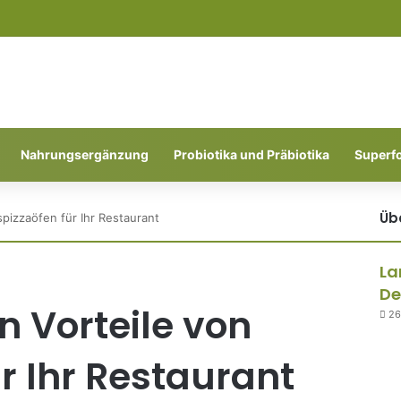
Nahrungsergänzung
Probiotika und Präbiotika
Superf
Üb
spizzaöfen für Ihr Restaurant
Sc
La
De
n Vorteile von
26
r Ihr Restaurant