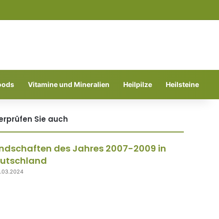
Suchen nach
oods
Vitamine und Mineralien
Heilpilze
Heilsteine
erprüfen Sie auch
hließen
ndschaften des Jahres 2007-2009 in
utschland
.03.2024