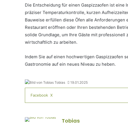
Die Entscheidung für einen Gaspizzaofen ist eine Inve
präziser Temperaturkontrolle, kurzen Aufheizzeite
Bauweise erfüllen diese Öfen alle Anforderungen
Restaurant eröffnen oder Ihren bestehenden Betrie
solide Grundlage, um Ihre Gäste mit professionell 
wirtschaftlich zu arbeiten.
Indem Sie auf einen hochwertigen Gaspizzaofen se
Gastronomie auf ein neues Niveau zu heben.
Tobias
19.01.2025
LinkedIn
Tumblr
Pinterest
Reddit
VKontakte
Teile
Drucken
Facebook
X
per
E-
Mail
Tobias