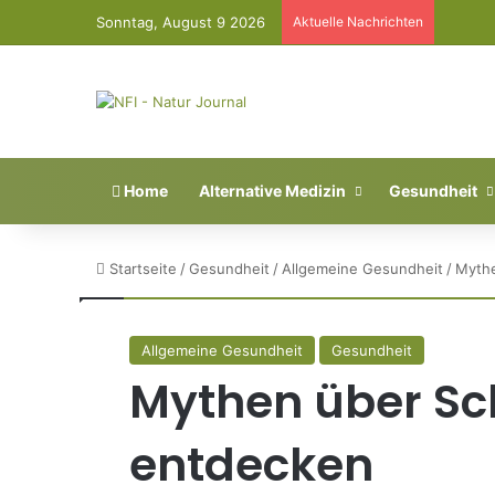
Sonntag, August 9 2026
Aktuelle Nachrichten
Home
Alternative Medizin
Gesundheit
Startseite
/
Gesundheit
/
Allgemeine Gesundheit
/
Mythe
Allgemeine Gesundheit
Gesundheit
Mythen über Sch
entdecken