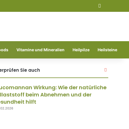
Suchen nach
oods
Vitamine und Mineralien
Heilpilze
Heilsteine
erprüfen Sie auch
S
c
h
ucomannan Wirkung: Wie der natürliche
l
i
llaststoff beim Abnehmen und der
e
sundheit hilft
ß
.02.2026
e
n