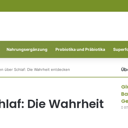
Nahrungsergänzung
Probiotika und Präbiotika
Superf
Üb
n über Schlaf: Die Wahrheit entdecken
Gl
Ba
laf: Die Wahrheit
Ge
07