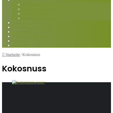
Allgemeine Gesundheit
Fitness und Bewegung
Mentale Gesundheit
Schlaf und Erholung
Nahrungsergänzung
Probiotika und Präbiotika
Superfoods
Vitamine und Mineralien
Heilpilze
Heilsteine
Startseite
/
Kokosnuss
Kokosnuss