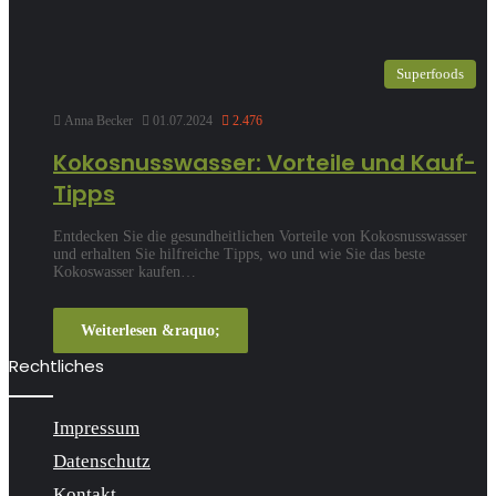
Superfoods
Anna Becker
01.07.2024
2.476
Kokosnusswasser: Vorteile und Kauf-
Tipps
Entdecken Sie die gesundheitlichen Vorteile von Kokosnusswasser
und erhalten Sie hilfreiche Tipps, wo und wie Sie das beste
Kokoswasser kaufen…
Weiterlesen &raquo;
Rechtliches
Impressum
Datenschutz
Kontakt