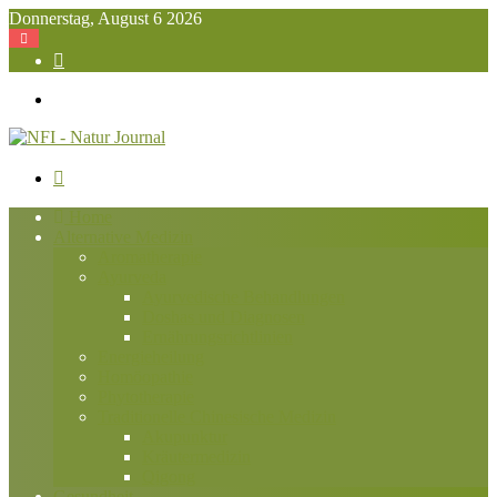
Donnerstag, August 6 2026
Suchen
nach
Menü
Suchen
nach
Home
Alternative Medizin
Aromatherapie
Ayurveda
Ayurvedische Behandlungen
Doshas und Diagnosen
Ernährungsrichtlinien
Energieheilung
Homöopathie
Phytotherapie
Traditionelle Chinesische Medizin
Akupunktur
Kräutermedizin
Qigong
Gesundheit