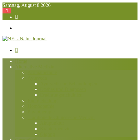
Samstag, August 8 2026
Suchen
nach
Menü
Suchen
nach
Home
Alternative Medizin
Aromatherapie
Ayurveda
Ayurvedische Behandlungen
Doshas und Diagnosen
Ernährungsrichtlinien
Energieheilung
Homöopathie
Phytotherapie
Traditionelle Chinesische Medizin
Akupunktur
Kräutermedizin
Qigong
Gesundheit