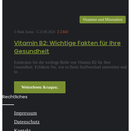
Vitamine und Mineralien
Maik Justus
22.06.2024
2.843
Vitamin B2: Wichtige Fakten für Ihre
Gesundheit
Entdecken Sie die wichtige Rolle von Vitamin B2 für Ihre
Gesundheit. Erfahren Sie, wie es Ihren Stoffwechsel unterstützt und
in…
Weiterlesen &raquo;
Rechtliches
Impressum
Datenschutz
Kontakt