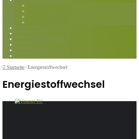
Allgemeine Gesundheit
Fitness und Bewegung
Mentale Gesundheit
Schlaf und Erholung
Nahrungsergänzung
Probiotika und Präbiotika
Superfoods
Vitamine und Mineralien
Heilpilze
Heilsteine
Startseite
/
Energiestoffwechsel
Energiestoffwechsel