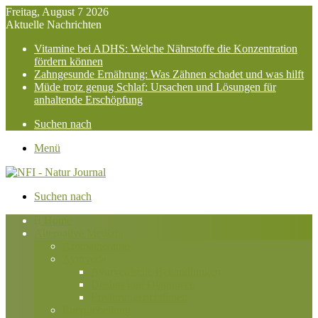
Freitag, August 7 2026
Aktuelle Nachrichten
Vitamine bei ADHS: Welche Nährstoffe die Konzentration
fördern können
Zahngesunde Ernährung: Was Zähnen schadet und was hilft
Müde trotz genug Schlaf: Ursachen und Lösungen für
anhaltende Erschöpfung
Suchen nach
Menü
Suchen nach
Home
Alternative Medizin
Aromatherapie
Ayurveda
Ayurvedische Behandlungen
Doshas und Diagnosen
Ernährungsrichtlinien
Energieheilung