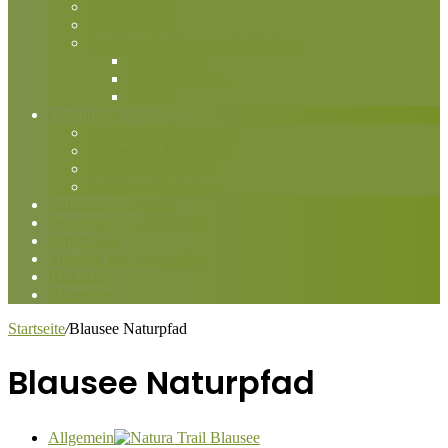
Homöopathie
Phytotherapie
Traditionelle Chinesische Medizin
Akupunktur
Kräutermedizin
Qigong
Gesundheit
Allgemeine Gesundheit
Fitness und Bewegung
Mentale Gesundheit
Schlaf und Erholung
Nahrungsergänzung
Probiotika und Präbiotika
Superfoods
Vitamine und Mineralien
Heilpilze
Heilsteine
Startseite
/
Blausee Naturpfad
Blausee Naturpfad
Allgemein