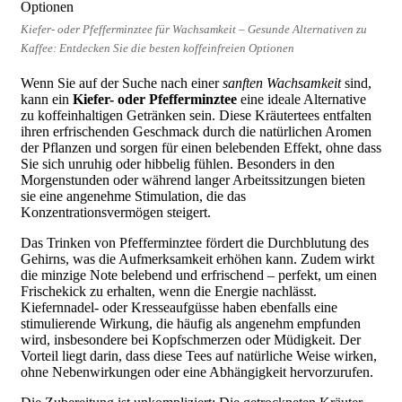
Kiefer- oder Pfefferminztee für Wachsamkeit – Gesunde Alternativen zu
Kaffee: Entdecken Sie die besten koffeinfreien Optionen
Wenn Sie auf der Suche nach einer
sanften Wachsamkeit
sind,
kann ein
Kiefer- oder Pfefferminztee
eine ideale Alternative
zu koffeinhaltigen Getränken sein. Diese Kräutertees entfalten
ihren erfrischenden Geschmack durch die natürlichen Aromen
der Pflanzen und sorgen für einen belebenden Effekt, ohne dass
Sie sich unruhig oder hibbelig fühlen. Besonders in den
Morgenstunden oder während langer Arbeitssitzungen bieten
sie eine angenehme Stimulation, die das
Konzentrationsvermögen steigert.
Das Trinken von Pfefferminztee fördert die Durchblutung des
Gehirns, was die Aufmerksamkeit erhöhen kann. Zudem wirkt
die minzige Note belebend und erfrischend – perfekt, um einen
Frischekick zu erhalten, wenn die Energie nachlässt.
Kiefernnadel- oder Kresseaufgüsse haben ebenfalls eine
stimulierende Wirkung, die häufig als angenehm empfunden
wird, insbesondere bei Kopfschmerzen oder Müdigkeit. Der
Vorteil liegt darin, dass diese Tees auf natürliche Weise wirken,
ohne Nebenwirkungen oder eine Abhängigkeit hervorzurufen.