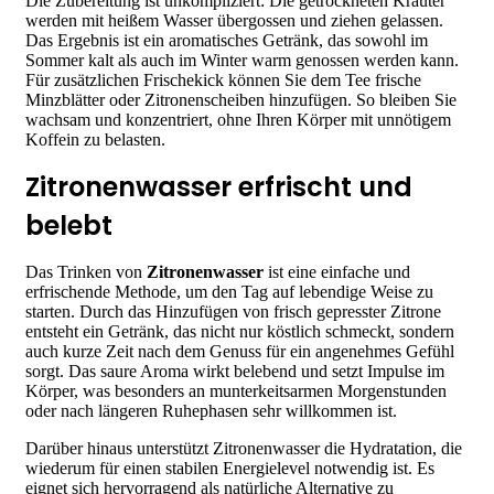
Die Zubereitung ist unkompliziert: Die getrockneten Kräuter
werden mit heißem Wasser übergossen und ziehen gelassen.
Das Ergebnis ist ein aromatisches Getränk, das sowohl im
Sommer kalt als auch im Winter warm genossen werden kann.
Für zusätzlichen Frischekick können Sie dem Tee frische
Minzblätter oder Zitronenscheiben hinzufügen. So bleiben Sie
wachsam und konzentriert, ohne Ihren Körper mit unnötigem
Koffein zu belasten.
Zitronenwasser erfrischt und
belebt
Das Trinken von
Zitronenwasser
ist eine einfache und
erfrischende Methode, um den Tag auf lebendige Weise zu
starten. Durch das Hinzufügen von frisch gepresster Zitrone
entsteht ein Getränk, das nicht nur köstlich schmeckt, sondern
auch kurze Zeit nach dem Genuss für ein angenehmes Gefühl
sorgt. Das saure Aroma wirkt belebend und setzt Impulse im
Körper, was besonders an munterkeitsarmen Morgenstunden
oder nach längeren Ruhephasen sehr willkommen ist.
Darüber hinaus unterstützt Zitronenwasser die Hydratation, die
wiederum für einen stabilen Energielevel notwendig ist. Es
eignet sich hervorragend als natürliche Alternative zu