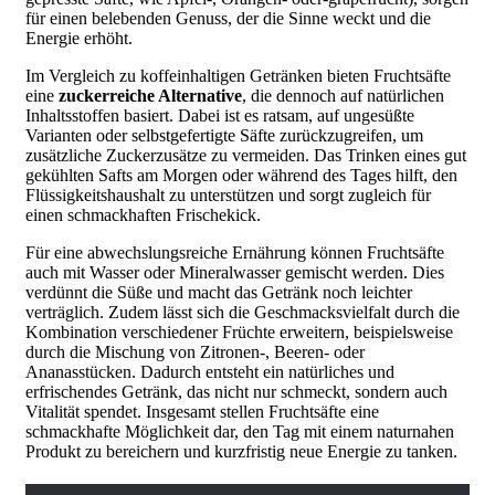
für einen belebenden Genuss, der die Sinne weckt und die
Energie erhöht.
Im Vergleich zu koffeinhaltigen Getränken bieten Fruchtsäfte
eine
zuckerreiche Alternative
, die dennoch auf natürlichen
Inhaltsstoffen basiert. Dabei ist es ratsam, auf ungesüßte
Varianten oder selbstgefertigte Säfte zurückzugreifen, um
zusätzliche Zuckerzusätze zu vermeiden. Das Trinken eines gut
gekühlten Safts am Morgen oder während des Tages hilft, den
Flüssigkeitshaushalt zu unterstützen und sorgt zugleich für
einen schmackhaften Frischekick.
Für eine abwechslungsreiche Ernährung können Fruchtsäfte
auch mit Wasser oder Mineralwasser gemischt werden. Dies
verdünnt die Süße und macht das Getränk noch leichter
verträglich. Zudem lässt sich die Geschmacksvielfalt durch die
Kombination verschiedener Früchte erweitern, beispielsweise
durch die Mischung von Zitronen-, Beeren- oder
Ananasstücken. Dadurch entsteht ein natürliches und
erfrischendes Getränk, das nicht nur schmeckt, sondern auch
Vitalität spendet. Insgesamt stellen Fruchtsäfte eine
schmackhafte Möglichkeit dar, den Tag mit einem naturnahen
Produkt zu bereichern und kurzfristig neue Energie zu tanken.