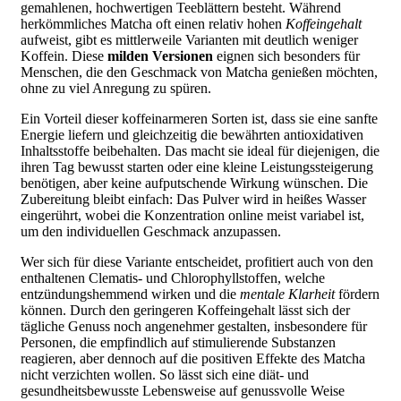
gemahlenen, hochwertigen Teeblättern besteht. Während
herkömmliches Matcha oft einen relativ hohen
Koffeingehalt
aufweist, gibt es mittlerweile Varianten mit deutlich weniger
Koffein. Diese
milden Versionen
eignen sich besonders für
Menschen, die den Geschmack von Matcha genießen möchten,
ohne zu viel Anregung zu spüren.
Ein Vorteil dieser koffeinarmeren Sorten ist, dass sie eine sanfte
Energie liefern und gleichzeitig die bewährten antioxidativen
Inhaltsstoffe beibehalten. Das macht sie ideal für diejenigen, die
ihren Tag bewusst starten oder eine kleine Leistungssteigerung
benötigen, aber keine aufputschende Wirkung wünschen. Die
Zubereitung bleibt einfach: Das Pulver wird in heißes Wasser
eingerührt, wobei die Konzentration online meist variabel ist,
um den individuellen Geschmack anzupassen.
Wer sich für diese Variante entscheidet, profitiert auch von den
enthaltenen Clematis- und Chlorophyllstoffen, welche
entzündungshemmend wirken und die
mentale Klarheit
fördern
können. Durch den geringeren Koffeingehalt lässt sich der
tägliche Genuss noch angenehmer gestalten, insbesondere für
Personen, die empfindlich auf stimulierende Substanzen
reagieren, aber dennoch auf die positiven Effekte des Matcha
nicht verzichten wollen. So lässt sich eine diät- und
gesundheitsbewusste Lebensweise auf genussvolle Weise