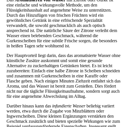
eine einfache und wirkungsvolle Methode, um den
Flüssigkeitshaushalt auf angenehme Weise zu unterstützen.
Durch das Hinzufügen von frischen Früchten wird ein
gewöhnliches Getränk in eine erfrischende Spezialität
verwandelt, die sowohl geschmacklich als auch optisch
ansprechend ist. Die natürliche Säure der Zitrone verleiht dem
Wasser einen belebenden Geschmack, während die
Gurkenscheiben für eine subtile Frische sorgen, die besonders
in heißen Tagen sehr wohltuend ist.
Der Hauptvorteil liegt darin, dass das aromatisierte Wasser ohne
künstliche Zusätze auskommt und somit eine gesunde
Alternative zu zuckerhaltigen Getränken bietet. Es ist leicht
zuzubereiten: Einfach eine halbe Zitrone in Scheiben schneiden
und zusammen mit Gurkenscheiben in eine Karaffe oder
Flasche geben. Nach einigen Minuten Ziehzeit entfaltet sich das
Aroma, und das Wasser ist bereit zum Genießen. Dies fördert
nicht nur die tägliche Flüssigkeitsaufnahme, sondern sorgt auch
für eine angenehme Abwechslung im Alltag.
Darüber hinaus kann das
infundierte Wasser
beliebig variiert
werden, etwa durch die Zugabe von Minzblättern oder
Ingwerscheiben. Diese kleinen Ergänzungen verstärken den
Geschmack zusätzlich und bieten spezielle Wirkungen wie zum
Beispiel verdauungsfördernde Eigenschaften. Insgesamt stellt