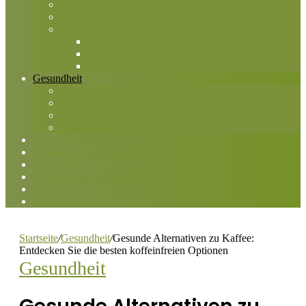
Homöopathie
Phytotherapie
Traditionelle Chinesische Medizin
Akupunktur
Kräutermedizin
Qigong
Gesundheit
Allgemeine Gesundheit
Fitness und Bewegung
Mentale Gesundheit
Schlaf und Erholung
Nahrungsergänzung
Probiotika und Präbiotika
Superfoods
Vitamine und Mineralien
Heilpilze
Heilsteine
Startseite
/
Gesundheit
/
Gesunde Alternativen zu Kaffee:
Entdecken Sie die besten koffeinfreien Optionen
Gesundheit