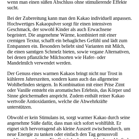
wenn man einen süßen Abschluss ohne stimulierende Effekte
sucht.
Bei der Zubereitung kann man den Kakao individuell anpassen.
Hochwertiges Kakaopulver sorgt für einen intensiven
Geschmack, der sowohl Kinder als auch Erwachsene
begeistert. Die angenehme Wärme, kombiniert mit einer
cremigen Textur, schafft ein behagliches Gefühl und lädt zum
Entspannen ein. Besonders beliebt sind Varianten mit Milch,
die einen samtigen Schmelz bieten, sowie vegane Alternativen,
bei denen pflanzliche Milchsorten wie Hafer- oder
Mandelmilch verwendet werden.
Der Genuss eines warmen Kakaos bringt nicht nur Trost in
kühleren Jahreszeiten, sondern kann auch das allgemeine
Wohlbefinden steigern. In Kombination mit einer Prise Zimt
oder Vanille entsteht ein aromatisches Erlebnis, das Körper und
Sinne gleichermaßen anspricht. Zudem enthält reiner Kakao
wertvolle Antioxidantien, welche die Abwehrkräfte
unterstützen.
Obwohl er kein Stimulans ist, sorgt warmer Kakao durch seine
angenehme Süße dafür, dass man sich sofort wohlfühlt. Er
eignet sich hervorragend als kleine Auszeit zwischendurch, um
neue Energie zu tanken oder einfach den Tag genussvoll