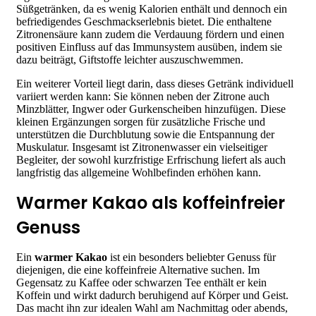
Süßgetränken, da es wenig Kalorien enthält und dennoch ein
befriedigendes Geschmackserlebnis bietet. Die enthaltene
Zitronensäure kann zudem die Verdauung fördern und einen
positiven Einfluss auf das Immunsystem ausüben, indem sie
dazu beiträgt, Giftstoffe leichter auszuschwemmen.
Ein weiterer Vorteil liegt darin, dass dieses Getränk individuell
variiert werden kann: Sie können neben der Zitrone auch
Minzblätter, Ingwer oder Gurkenscheiben hinzufügen. Diese
kleinen Ergänzungen sorgen für zusätzliche Frische und
unterstützen die Durchblutung sowie die Entspannung der
Muskulatur. Insgesamt ist Zitronenwasser ein vielseitiger
Begleiter, der sowohl kurzfristige Erfrischung liefert als auch
langfristig das allgemeine Wohlbefinden erhöhen kann.
Warmer Kakao als koffeinfreier
Genuss
Ein
warmer Kakao
ist ein besonders beliebter Genuss für
diejenigen, die eine koffeinfreie Alternative suchen. Im
Gegensatz zu Kaffee oder schwarzen Tee enthält er kein
Koffein und wirkt dadurch beruhigend auf Körper und Geist.
Das macht ihn zur idealen Wahl am Nachmittag oder abends,