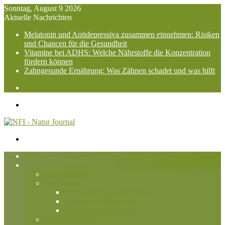
Sonntag, August 9 2026
Aktuelle Nachrichten
Melatonin und Antidepressiva zusammen einnehmen: Risiken
und Chancen für die Gesundheit
Vitamine bei ADHS: Welche Nährstoffe die Konzentration
fördern können
Zahngesunde Ernährung: Was Zähnen schadet und was hilft
Suchen
nach
Menü
Suchen
nach
Home
Alternative Medizin
Aromatherapie
Ayurveda
Ayurvedische Behandlungen
Doshas und Diagnosen
Ernährungsrichtlinien
Energieheilung