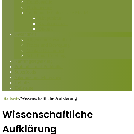
Homöopathie
Phytotherapie
Traditionelle Chinesische Medizin
Akupunktur
Kräutermedizin
Qigong
Gesundheit
Allgemeine Gesundheit
Fitness und Bewegung
Mentale Gesundheit
Schlaf und Erholung
Nahrungsergänzung
Probiotika und Präbiotika
Superfoods
Vitamine und Mineralien
Heilpilze
Heilsteine
Startseite
/
Wissenschaftliche Aufklärung
Wissenschaftliche
Aufklärung