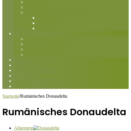
Homöopathie
Phytotherapie
Traditionelle Chinesische Medizin
Akupunktur
Kräutermedizin
Qigong
Gesundheit
Allgemeine Gesundheit
Fitness und Bewegung
Mentale Gesundheit
Schlaf und Erholung
Nahrungsergänzung
Probiotika und Präbiotika
Superfoods
Vitamine und Mineralien
Heilpilze
Heilsteine
Startseite
/
Rumänisches Donaudelta
Rumänisches Donaudelta
Allgemein