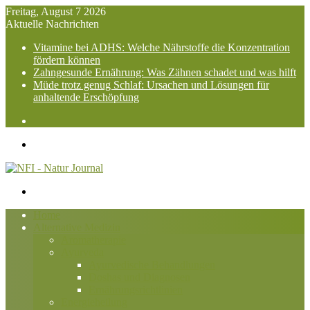
Freitag, August 7 2026
Aktuelle Nachrichten
Vitamine bei ADHS: Welche Nährstoffe die Konzentration
fördern können
Zahngesunde Ernährung: Was Zähnen schadet und was hilft
Müde trotz genug Schlaf: Ursachen und Lösungen für
anhaltende Erschöpfung
Suchen
nach
Menü
Suchen
nach
Home
Alternative Medizin
Aromatherapie
Ayurveda
Ayurvedische Behandlungen
Doshas und Diagnosen
Ernährungsrichtlinien
Energieheilung