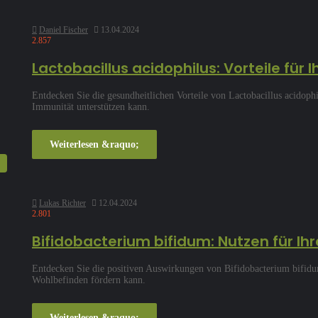
Daniel Fischer
13.04.2024
2.857
Lactobacillus acidophilus: Vorteile für 
Entdecken Sie die gesundheitlichen Vorteile von Lactobacillus acidoph
Immunität unterstützen kann.
Weiterlesen &raquo;
Lukas Richter
12.04.2024
2.801
Bifidobacterium bifidum: Nutzen für I
Entdecken Sie die positiven Auswirkungen von Bifidobacterium bifidu
Wohlbefinden fördern kann.
Weiterlesen &raquo;