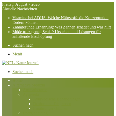
Freitag, August 7 2026
Aktuelle Nachrichten
Vitamine bei ADHS: Welche Nährstoffe die Konzentration
fördern können
Zahngesunde Ernährung: Was Zähnen schadet und was hilft
Müde trotz genug Schlaf: Ursachen und Lösungen für
anhaltende Erschöpfung
Suchen nach
Menü
Suchen nach
Home
Alternative Medizin
Aromatherapie
Ayurveda
Ayurvedische Behandlungen
Doshas und Diagnosen
Ernährungsrichtlinien
Energieheilung