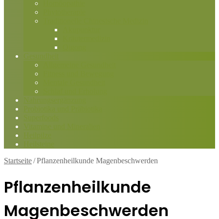
Homöopathie
Phytotherapie
Traditionelle Chinesische Medizin
Akupunktur
Kräutermedizin
Qigong
Gesundheit
Allgemeine Gesundheit
Fitness und Bewegung
Mentale Gesundheit
Schlaf und Erholung
Nahrungsergänzung
Probiotika und Präbiotika
Superfoods
Vitamine und Mineralien
Heilpilze
Heilsteine
Startseite
/
Pflanzenheilkunde Magenbeschwerden
Pflanzenheilkunde
Magenbeschwerden