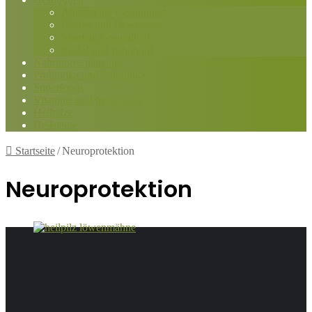
Allgemeine Gesundheit
Fitness und Bewegung
Mentale Gesundheit
Schlaf und Erholung
Nahrungsergänzung
Probiotika und Präbiotika
Superfoods
Vitamine und Mineralien
Heilpilze
Heilsteine
Startseite
/
Neuroprotektion
Neuroprotektion