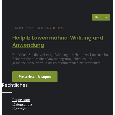
Heilpilze
Daniel Fischer
31.03.2024
3.075
Heilpilz Löwenmähne: Wirkung und
Anwendung
Entdecken Sie die vielseitige Wirkung des Heilpilzes Löwenmähne.
Erfahren Sie alles über Anwendungsmöglichkeiten und
gesundheitliche Vorteile dieses faszinierenden Naturprodukts.
Weiterlesen &raquo;
Rechtliches
Impressum
Datenschutz
Kontakt