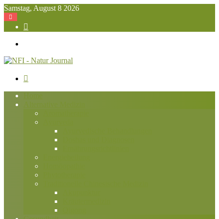
Samstag, August 8 2026
Suchen
nach
Menü
Suchen
nach
Home
Alternative Medizin
Aromatherapie
Ayurveda
Ayurvedische Behandlungen
Doshas und Diagnosen
Ernährungsrichtlinien
Energieheilung
Homöopathie
Phytotherapie
Traditionelle Chinesische Medizin
Akupunktur
Kräutermedizin
Qigong
Gesundheit