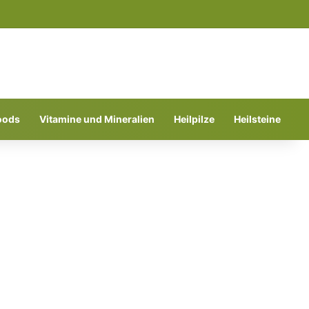
Suchen nach
oods
Vitamine und Mineralien
Heilpilze
Heilsteine