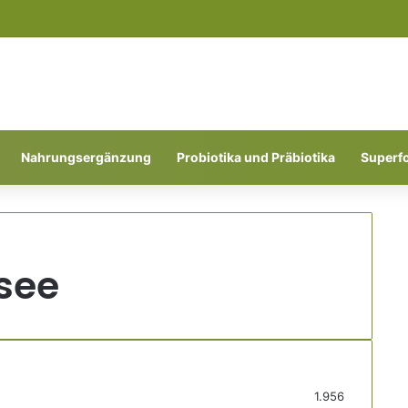
Nahrungsergänzung
Probiotika und Präbiotika
Superf
see
1.956