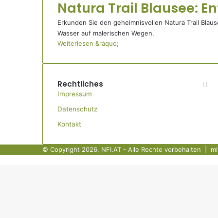
Natura Trail Blausee: E
Erkunden Sie den geheimnisvollen Natura Trail Blaus
Wasser auf malerischen Wegen.
Weiterlesen &raquo;
Rechtliches
Impressum
Datenschutz
Kontakt
© Copyright 2026, NFI.AT - Alle Rechte vorbehalten | mi
Schaltfläche
"Zurück
zum
Anfang"