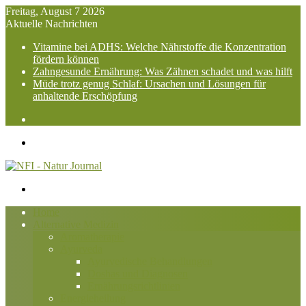
Freitag, August 7 2026
Aktuelle Nachrichten
Vitamine bei ADHS: Welche Nährstoffe die Konzentration
fördern können
Zahngesunde Ernährung: Was Zähnen schadet und was hilft
Müde trotz genug Schlaf: Ursachen und Lösungen für
anhaltende Erschöpfung
Suchen
nach
Menü
Suchen
nach
Home
Alternative Medizin
Aromatherapie
Ayurveda
Ayurvedische Behandlungen
Doshas und Diagnosen
Ernährungsrichtlinien
Energieheilung