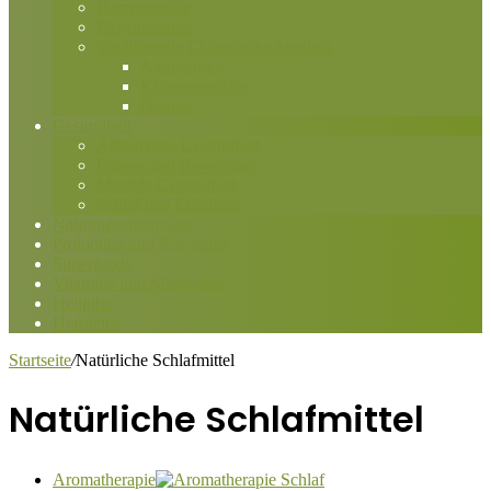
Homöopathie
Phytotherapie
Traditionelle Chinesische Medizin
Akupunktur
Kräutermedizin
Qigong
Gesundheit
Allgemeine Gesundheit
Fitness und Bewegung
Mentale Gesundheit
Schlaf und Erholung
Nahrungsergänzung
Probiotika und Präbiotika
Superfoods
Vitamine und Mineralien
Heilpilze
Heilsteine
Startseite
/
Natürliche Schlafmittel
Natürliche Schlafmittel
Aromatherapie