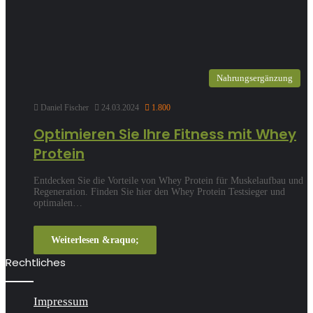
Nahrungsergänzung
Daniel Fischer
24.03.2024
1.800
Optimieren Sie Ihre Fitness mit Whey
Protein
Entdecken Sie die Vorteile von Whey Protein für Muskelaufbau und
Regeneration. Finden Sie hier den Whey Protein Testsieger und
optimalen…
Weiterlesen &raquo;
Rechtliches
Impressum