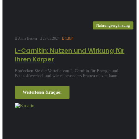
Nahrungsergänzung
Anna Becker
23.05.2024
1.834
L-Carnitin: Nutzen und Wirkung für
Ihren Körper
Entdecken Sie die Vorteile von L-Carnitin für Energie und
Fettstoffwechsel und wie es besonders Frauen nützen kann.
Weiterlesen &raquo;