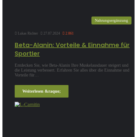
Nahrungsergänzung
Lukas Richter
27.07.2024
2.861
Beta-Alanin: Vorteile & Einnahme für
Sportler
Entdecken Sie, wie Beta-Alanin Ihre Muskelausdauer steigert und
die Leistung verbessert. Erfahren Sie alles über die Einnahme und
Vorteile für…
Weiterlesen &raquo;