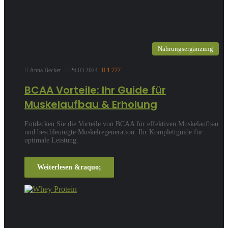
Nahrungsergänzung
Anna Becker
26.03.2024
1.777
BCAA Vorteile: Ihr Guide für
Muskelaufbau & Erholung
Entdecken Sie die Vorteile von BCAA für effektiven Muskelaufbau
und beschleunigte Muskelregeneration. Ihr Komplettguide für
optimale Leistung.
Weiterlesen &raquo;