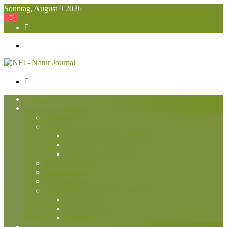
Sonntag, August 9 2026
Suchen
nach
Menü
Suchen
nach
Home
Alternative Medizin
Aromatherapie
Ayurveda
Ayurvedische Behandlungen
Doshas und Diagnosen
Ernährungsrichtlinien
Energieheilung
Homöopathie
Phytotherapie
Traditionelle Chinesische Medizin
Akupunktur
Kräutermedizin
Qigong
Gesundheit