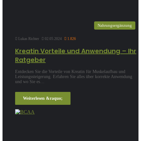
Nahrungsergänzung
Lukas Richter
02.05.2024
1.826
Kreatin Vorteile und Anwendung – Ihr
Ratgeber
Entdecken Sie die Vorteile von Kreatin für Muskelaufbau und
Leistungssteigerung. Erfahren Sie alles über korrekte Anwendung
und wo Sie es…
Weiterlesen &raquo;