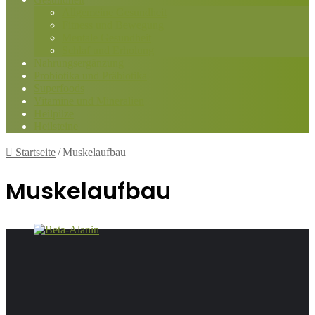
Allgemeine Gesundheit
Fitness und Bewegung
Mentale Gesundheit
Schlaf und Erholung
Nahrungsergänzung
Probiotika und Präbiotika
Superfoods
Vitamine und Mineralien
Heilpilze
Heilsteine
Startseite
/
Muskelaufbau
Muskelaufbau