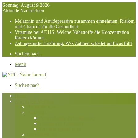
Sonntag, August 9 2026
Aktuelle Nachrichten
Melatonin und Antidepressiva zusammen einnehmen: Risiken
und Chancen für die Gesundheit
Vitamine bei ADHS: Welche Nährstoffe die Konzentration
fördern können
Zahngesunde Ernährung: Was Zähnen schadet und was hilft
Suchen nach
Menü
Suchen nach
Home
Alternative Medizin
Aromatherapie
Ayurveda
Ayurvedische Behandlungen
Doshas und Diagnosen
Ernährungsrichtlinien
Energieheilung