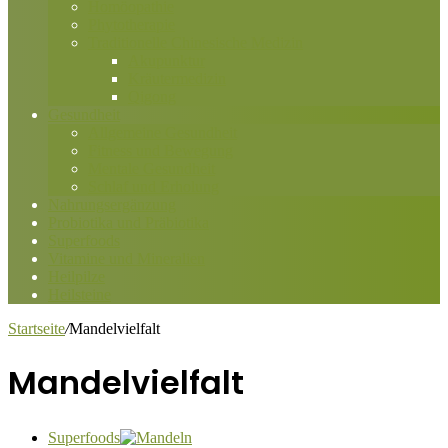
Homöopathie
Phytotherapie
Traditionelle Chinesische Medizin
Akupunktur
Kräutermedizin
Qigong
Gesundheit
Allgemeine Gesundheit
Fitness und Bewegung
Mentale Gesundheit
Schlaf und Erholung
Nahrungsergänzung
Probiotika und Präbiotika
Superfoods
Vitamine und Mineralien
Heilpilze
Heilsteine
Startseite
/
Mandelvielfalt
Mandelvielfalt
Superfoods