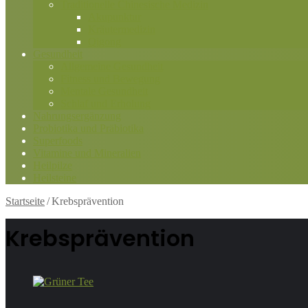
Traditionelle Chinesische Medizin
Akupunktur
Kräutermedizin
Qigong
Gesundheit
Allgemeine Gesundheit
Fitness und Bewegung
Mentale Gesundheit
Schlaf und Erholung
Nahrungsergänzung
Probiotika und Präbiotika
Superfoods
Vitamine und Mineralien
Heilpilze
Heilsteine
Startseite
/
Krebsprävention
Krebsprävention