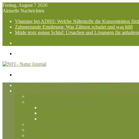
Freitag, August 7 2026
Aktuelle Nachrichten
Vitamine bei ADHS: Welche Nährstoffe die Konzentration för
Zahngesunde Ernährung: Was Zähnen schadet und was hilft
Müde trotz genug Schlaf: Ursachen und Lösungen für anhalte
Suchen
nach
Menü
Suchen
nach
Home
Alternative Medizin
Aromatherapie
Ayurveda
Ayurvedische Behandlungen
Doshas und Diagnosen
Ernährungsrichtlinien
Energieheilung
Homöopathie
Phytotherapie