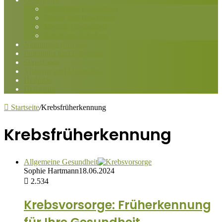
Allgemeine Gesundheit
Fitness und Bewegung
Mentale Gesundheit
Schlaf und Erholung
Nahrungsergänzung
Probiotika und Präbiotika
Superfoods
Vitamine und Mineralien
Heilpilze
Heilsteine
Startseite
/
Krebsfrüherkennung
Krebsfrüherkennung
Allgemeine Gesundheit
Sophie Hartmann
18.06.2024
2.534
Krebsvorsorge: Früherkennung