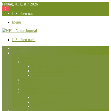
Freitag, August 7 2026
Suchen nach
Menü
Suchen nach
Home
Alternative Medizin
Aromatherapie
Ayurveda
Ayurvedische Behandlungen
Doshas und Diagnosen
Ernährungsrichtlinien
Energieheilung
Homöopathie
Phytotherapie
Traditionelle Chinesische Medizin
Akupunktur
Kräutermedizin
Qigong
Gesundheit