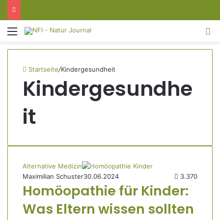
Menü
S
Startseite
/
Kindergesundheit
Kindergesundhe
it
Alternative Medizin
Maximilian Schuster
30.06.2024
3.370
Homöopathie für Kinder:
Was Eltern wissen sollten