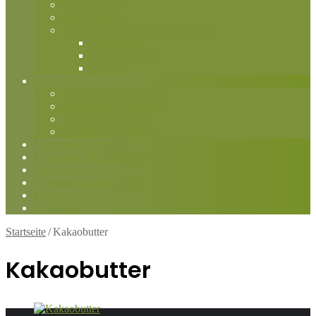
Homöopathie
Phytotherapie
Traditionelle Chinesische Medizin
Akupunktur
Kräutermedizin
Qigong
Gesundheit
Allgemeine Gesundheit
Fitness und Bewegung
Mentale Gesundheit
Schlaf und Erholung
Nahrungsergänzung
Probiotika und Präbiotika
Superfoods
Vitamine und Mineralien
Heilpilze
Heilsteine
Startseite
/
Kakaobutter
Kakaobutter