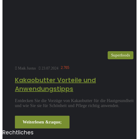
Superfoods
2.705
Maik Justus
23.07.2024
Kakaobutter Vorteile und
Anwendungstipps
Entdecken Sie die Vorzüge von Kakaobutter für die Hautgesundheit
und wie Sie sie für Schönheit und Pflege richtig anwenden.
Weiterlesen &raquo;
Rechtliches