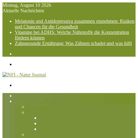
Montag, August 10 2026
Aktuelle Nachrichten
Melatonin und Antidepressiva zusammen einnehmen: Risiken
und Chancen für die Gesundheit
Vitamine bei ADHS: Welche Nährstoffe die Konzentration
fördern können
Zahngesunde Ernährung: Was Zähnen schadet und was hilft
Suchen
nach
Menü
Suchen
nach
Home
Alternative Medizin
Aromatherapie
Ayurveda
Ayurvedische Behandlungen
Doshas und Diagnosen
Ernährungsrichtlinien
Energieheilung