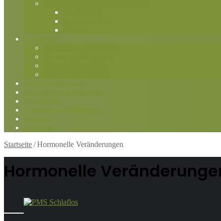
Traditionelle Chinesische Medizin
Akupunktur
Kräutermedizin
Qigong
Gesundheit
Allgemeine Gesundheit
Fitness und Bewegung
Mentale Gesundheit
Schlaf und Erholung
Nahrungsergänzung
Probiotika und Präbiotika
Superfoods
Vitamine und Mineralien
Heilpilze
Heilsteine
Startseite
/
Hormonelle Veränderungen
Hormonelle Veränderunge