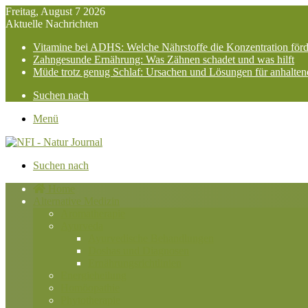
Freitag, August 7 2026
Aktuelle Nachrichten
Vitamine bei ADHS: Welche Nährstoffe die Konzentration för
Zahngesunde Ernährung: Was Zähnen schadet und was hilft
Müde trotz genug Schlaf: Ursachen und Lösungen für anhalte
Suchen nach
Menü
Suchen nach
Home
Alternative Medizin
Aromatherapie
Ayurveda
Ayurvedische Behandlungen
Doshas und Diagnosen
Ernährungsrichtlinien
Energieheilung
Homöopathie
Phytotherapie