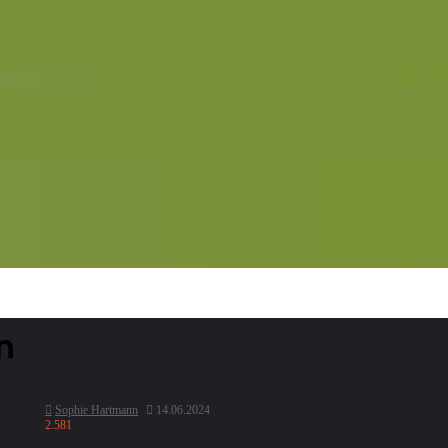
n
Sophie Hartmann
14.06.2024
2.581