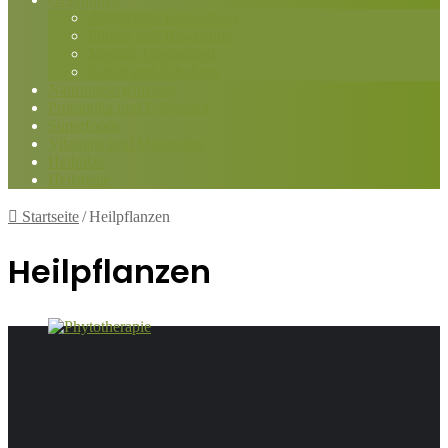
Allgemeine Gesundheit
Fitness und Bewegung
Mentale Gesundheit
Schlaf und Erholung
Nahrungsergänzung
Probiotika und Präbiotika
Superfoods
Vitamine und Mineralien
Heilpilze
Heilsteine
Startseite
/
Heilpflanzen
Heilpflanzen