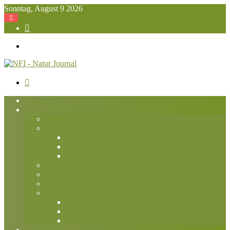
Sonntag, August 9 2026
Suchen
nach
Menü
Suchen
nach
Home
Alternative Medizin
Aromatherapie
Ayurveda
Ayurvedische Behandlungen
Doshas und Diagnosen
Ernährungsrichtlinien
Energieheilung
Homöopathie
Phytotherapie
Traditionelle Chinesische Medizin
Akupunktur
Kräutermedizin
Qigong
Gesundheit