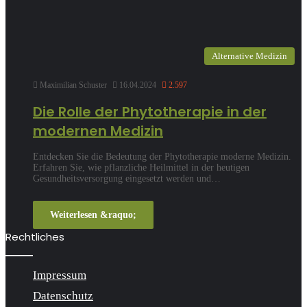
Alternative Medizin
Maximilian Schuster
16.04.2024
2.597
Die Rolle der Phytotherapie in der
modernen Medizin
Entdecken Sie die Bedeutung der Phytotherapie moderne Medizin.
Erfahren Sie, wie pflanzliche Heilmittel in der heutigen
Gesundheitsversorgung eingesetzt werden und…
Weiterlesen &raquo;
Rechtliches
Impressum
Datenschutz