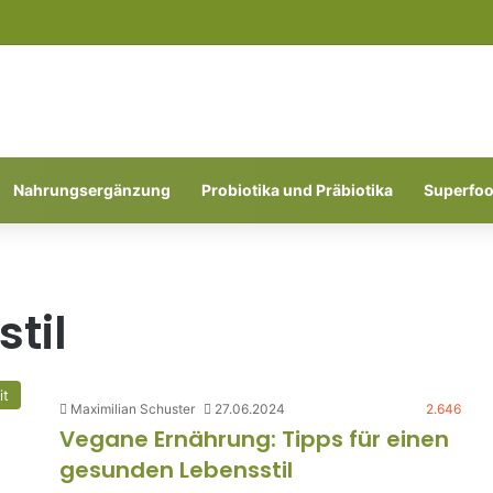
Nahrungsergänzung
Probiotika und Präbiotika
Superfo
til
it
Maximilian Schuster
27.06.2024
2.646
Vegane Ernährung: Tipps für einen
gesunden Lebensstil