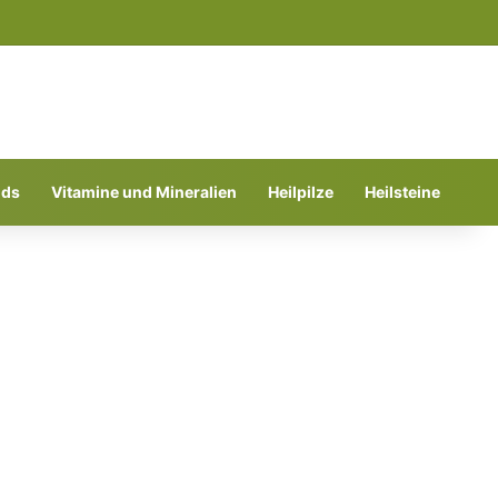
Suchen nach
ods
Vitamine und Mineralien
Heilpilze
Heilsteine