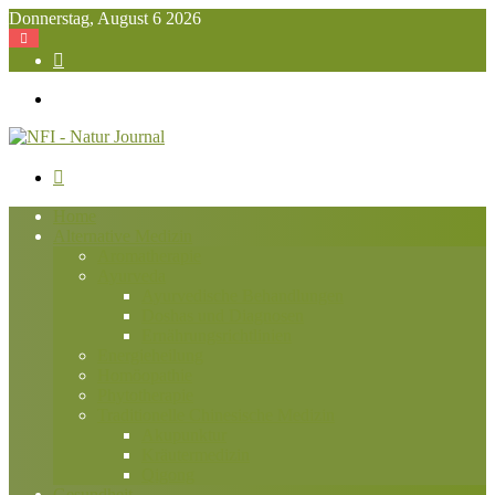
Donnerstag, August 6 2026
Suchen
nach
Menü
Suchen
nach
Home
Alternative Medizin
Aromatherapie
Ayurveda
Ayurvedische Behandlungen
Doshas und Diagnosen
Ernährungsrichtlinien
Energieheilung
Homöopathie
Phytotherapie
Traditionelle Chinesische Medizin
Akupunktur
Kräutermedizin
Qigong
Gesundheit