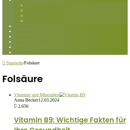
Allgemeine Gesundheit
Fitness und Bewegung
Mentale Gesundheit
Schlaf und Erholung
Nahrungsergänzung
Probiotika und Präbiotika
Superfoods
Vitamine und Mineralien
Heilpilze
Heilsteine
Startseite
/
Folsäure
Folsäure
Vitamine und Mineralien
Anna Becker
12.03.2024
2.656
Vitamin B9: Wichtige Fakten für