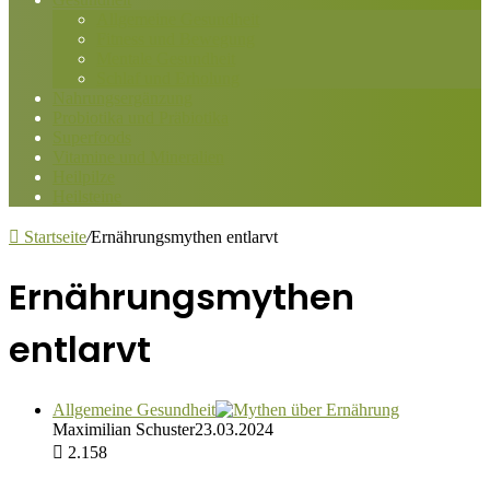
Allgemeine Gesundheit
Fitness und Bewegung
Mentale Gesundheit
Schlaf und Erholung
Nahrungsergänzung
Probiotika und Präbiotika
Superfoods
Vitamine und Mineralien
Heilpilze
Heilsteine
Startseite
/
Ernährungsmythen entlarvt
Ernährungsmythen
entlarvt
Allgemeine Gesundheit
Maximilian Schuster
23.03.2024
2.158