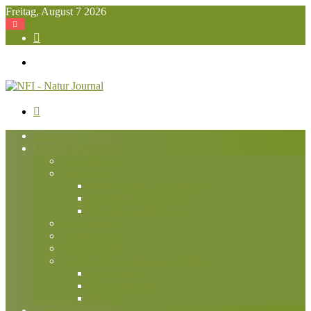
Freitag, August 7 2026
Suchen
nach
Menü
Suchen
nach
Home
Alternative Medizin
Aromatherapie
Ayurveda
Ayurvedische Behandlungen
Doshas und Diagnosen
Ernährungsrichtlinien
Energieheilung
Homöopathie
Phytotherapie
Traditionelle Chinesische Medizin
Akupunktur
Kräutermedizin
Qigong
Gesundheit