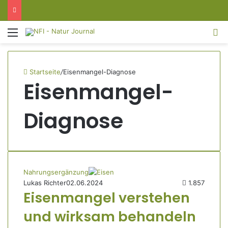
Menü
S
Startseite
/
Eisenmangel-Diagnose
Eisenmangel-
Diagnose
Nahrungsergänzung
Lukas Richter
02.06.2024
1.857
Eisenmangel verstehen
und wirksam behandeln