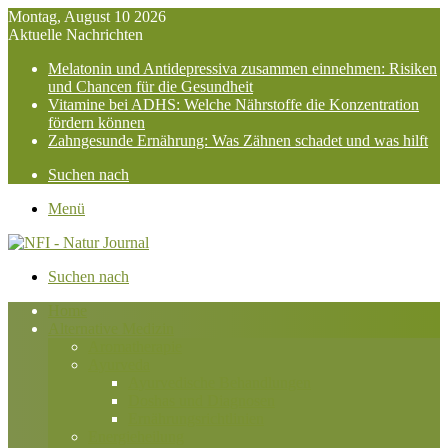
Montag, August 10 2026
Aktuelle Nachrichten
Melatonin und Antidepressiva zusammen einnehmen: Risiken
und Chancen für die Gesundheit
Vitamine bei ADHS: Welche Nährstoffe die Konzentration
fördern können
Zahngesunde Ernährung: Was Zähnen schadet und was hilft
Suchen nach
Menü
Suchen nach
Home
Alternative Medizin
Aromatherapie
Ayurveda
Ayurvedische Behandlungen
Doshas und Diagnosen
Ernährungsrichtlinien
Energieheilung