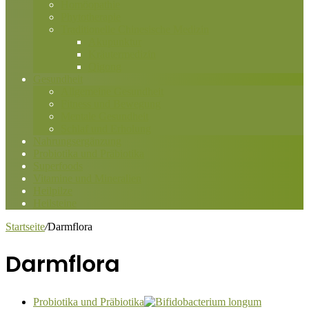
Homöopathie
Phytotherapie
Traditionelle Chinesische Medizin
Akupunktur
Kräutermedizin
Qigong
Gesundheit
Allgemeine Gesundheit
Fitness und Bewegung
Mentale Gesundheit
Schlaf und Erholung
Nahrungsergänzung
Probiotika und Präbiotika
Superfoods
Vitamine und Mineralien
Heilpilze
Heilsteine
Startseite
/
Darmflora
Darmflora
Probiotika und Präbiotika