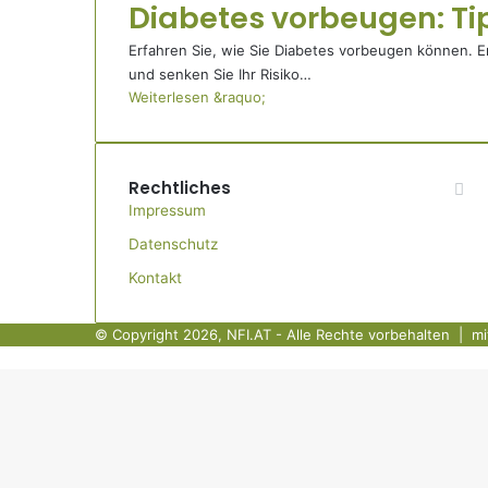
Diabetes vorbeugen: Ti
Erfahren Sie, wie Sie Diabetes vorbeugen können. 
und senken Sie Ihr Risiko…
Weiterlesen &raquo;
Rechtliches
Impressum
Datenschutz
Kontakt
© Copyright 2026, NFI.AT - Alle Rechte vorbehalten | mi
Schaltfläche
"Zurück
zum
Anfang"