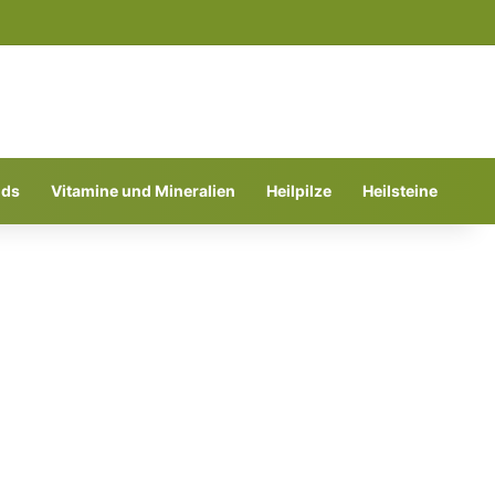
Suchen nach
ods
Vitamine und Mineralien
Heilpilze
Heilsteine