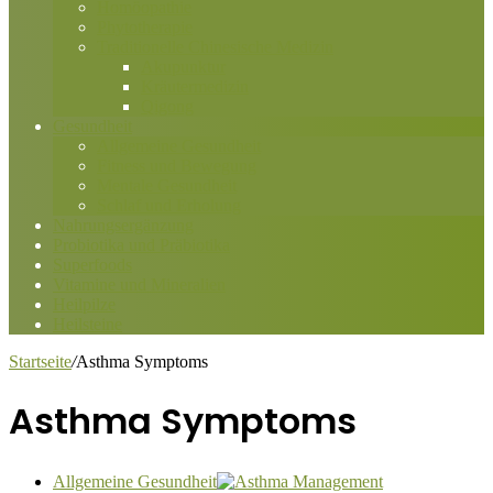
Homöopathie
Phytotherapie
Traditionelle Chinesische Medizin
Akupunktur
Kräutermedizin
Qigong
Gesundheit
Allgemeine Gesundheit
Fitness und Bewegung
Mentale Gesundheit
Schlaf und Erholung
Nahrungsergänzung
Probiotika und Präbiotika
Superfoods
Vitamine und Mineralien
Heilpilze
Heilsteine
Startseite
/
Asthma Symptoms
Asthma Symptoms
Allgemeine Gesundheit