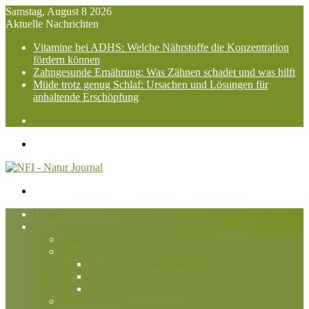
Samstag, August 8 2026
Aktuelle Nachrichten
Vitamine bei ADHS: Welche Nährstoffe die Konzentration
fördern können
Zahngesunde Ernährung: Was Zähnen schadet und was hilft
Müde trotz genug Schlaf: Ursachen und Lösungen für
anhaltende Erschöpfung
Suchen
nach
Menü
Suchen
nach
Home
Alternative Medizin
Aromatherapie
Ayurveda
Ayurvedische Behandlungen
Doshas und Diagnosen
Ernährungsrichtlinien
Energieheilung