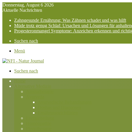
Donnerstag, August 6 2026
Aktuelle Nachrichten
Zahngesunde Ernährung: Was Zähnen schadet und was hilft
Müde trotz genug Schlaf: Ursachen und Lösungen für anhalte
Progesteronmangel Symptome: Anzeichen erkennen und richti
Suchen nach
Menü
Suchen nach
Home
Alternative Medizin
Aromatherapie
Ayurveda
Ayurvedische Behandlungen
Doshas und Diagnosen
Ernährungsrichtlinien
Energieheilung
Homöopathie
Phytotherapie