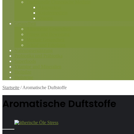
Traditionelle Chinesische Medizin
Akupunktur
Kräutermedizin
Qigong
Gesundheit
Allgemeine Gesundheit
Fitness und Bewegung
Mentale Gesundheit
Schlaf und Erholung
Nahrungsergänzung
Probiotika und Präbiotika
Superfoods
Vitamine und Mineralien
Heilpilze
Heilsteine
Startseite
/
Aromatische Duftstoffe
Aromatische Duftstoffe