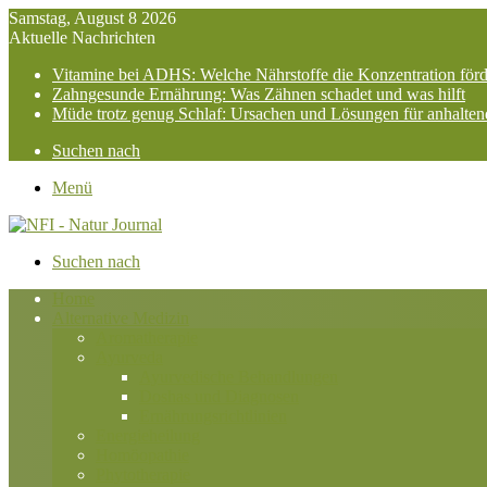
Samstag, August 8 2026
Aktuelle Nachrichten
Vitamine bei ADHS: Welche Nährstoffe die Konzentration för
Zahngesunde Ernährung: Was Zähnen schadet und was hilft
Müde trotz genug Schlaf: Ursachen und Lösungen für anhalte
Suchen nach
Menü
Suchen nach
Home
Alternative Medizin
Aromatherapie
Ayurveda
Ayurvedische Behandlungen
Doshas und Diagnosen
Ernährungsrichtlinien
Energieheilung
Homöopathie
Phytotherapie