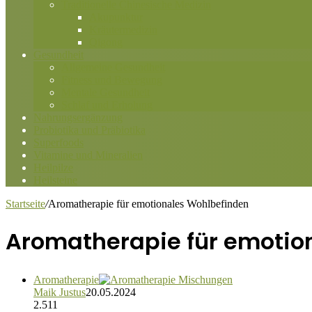
Traditionelle Chinesische Medizin
Akupunktur
Kräutermedizin
Qigong
Gesundheit
Allgemeine Gesundheit
Fitness und Bewegung
Mentale Gesundheit
Schlaf und Erholung
Nahrungsergänzung
Probiotika und Präbiotika
Superfoods
Vitamine und Mineralien
Heilpilze
Heilsteine
Startseite
/
Aromatherapie für emotionales Wohlbefinden
Aromatherapie für emotio
Aromatherapie
Maik Justus
20.05.2024
2.511