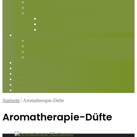
Homöopathie
Phytotherapie
Traditionelle Chinesische Medizin
Akupunktur
Kräutermedizin
Qigong
Gesundheit
Allgemeine Gesundheit
Fitness und Bewegung
Mentale Gesundheit
Schlaf und Erholung
Nahrungsergänzung
Probiotika und Präbiotika
Superfoods
Vitamine und Mineralien
Heilpilze
Heilsteine
Startseite
/
Aromatherapie-Düfte
Aromatherapie-Düfte