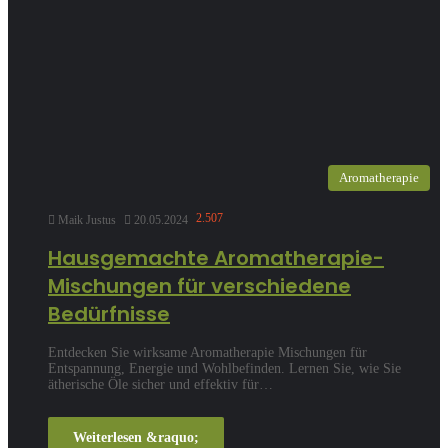
Aromatherapie
2.507
Maik Justus
20.05.2024
Hausgemachte Aromatherapie-
Mischungen für verschiedene
Bedürfnisse
Entdecken Sie wirksame Aromatherapie Mischungen für
Entspannung, Energie und Wohlbefinden. Lernen Sie, wie Sie
ätherische Öle sicher und effektiv für…
Weiterlesen &raquo;