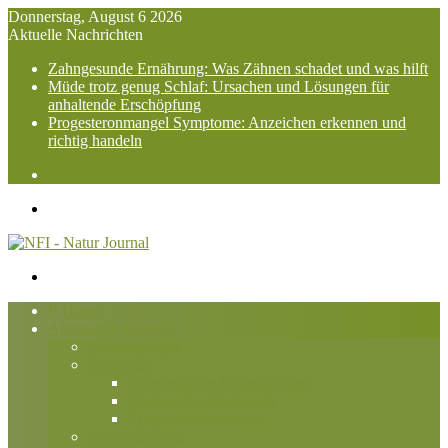
Donnerstag, August 6 2026
Aktuelle Nachrichten
Zahngesunde Ernährung: Was Zähnen schadet und was hilft
Müde trotz genug Schlaf: Ursachen und Lösungen für
anhaltende Erschöpfung
Progesteronmangel Symptome: Anzeichen erkennen und
richtig handeln
Suchen
nach
Menü
Suchen
nach
Home
Alternative Medizin
Aromatherapie
Ayurveda
Ayurvedische Behandlungen
Doshas und Diagnosen
Ernährungsrichtlinien
Energieheilung