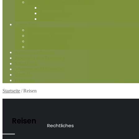
Traditionelle Chinesische Medizin
Akupunktur
Kräutermedizin
Qigong
Gesundheit
Allgemeine Gesundheit
Fitness und Bewegung
Mentale Gesundheit
Schlaf und Erholung
Nahrungsergänzung
Probiotika und Präbiotika
Superfoods
Vitamine und Mineralien
Heilpilze
Heilsteine
Startseite
/
Reisen
Reisen
Rechtliches