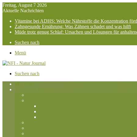
Freitag, August 7 2026
Aktuelle Nachrichten
Vitamine bei ADHS: Welche Nährstoffe die Konzentration för
Zahngesunde Ernährung: Was Zähnen schadet und was hilft
Müde trotz genug Schlaf: Ursachen und Lösungen für anhalte
Suchen nach
Menü
Suchen nach
Home
Alternative Medizin
Aromatherapie
Ayurveda
Ayurvedische Behandlungen
Doshas und Diagnosen
Ernährungsrichtlinien
Energieheilung
Homöopathie
Phytotherapie