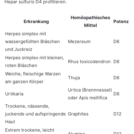
Hepar sulfuris D4 profitieren.
Homöopathisches
Erkrankung
Potenz
Mittel
Herpes simplex mit
wassergefüllten Bläschen
Mezereum
D6
und Juckreiz
Herpes simplex mit kleinen,
Rhus toxicodendron
D6
roten Bläschen
Weiche, fleischige Warzen
Thuja
D6
am ganzen Körper
Urtica (Brennnessel)
Urtikaria
D6
oder Apis mellifica
Trockene, nässende,
juckende und aufspringende
Graphites
D12
Haut
Extrem trockene, leicht
Alumina
D12