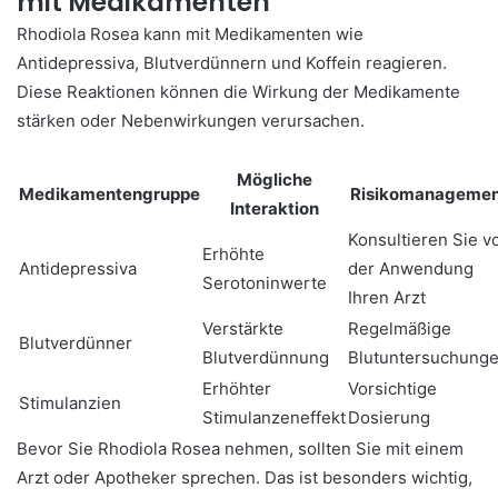
mit Medikamenten
Rhodiola Rosea kann mit Medikamenten wie
Antidepressiva, Blutverdünnern und Koffein reagieren.
Diese Reaktionen können die Wirkung der Medikamente
stärken oder Nebenwirkungen verursachen.
Mögliche
Medikamentengruppe
Risikomanagemen
Interaktion
Konsultieren Sie v
Erhöhte
Antidepressiva
der Anwendung
Serotoninwerte
Ihren Arzt
Verstärkte
Regelmäßige
Blutverdünner
Blutverdünnung
Blutuntersuchung
Erhöhter
Vorsichtige
Stimulanzien
Stimulanzeneffekt
Dosierung
Bevor Sie Rhodiola Rosea nehmen, sollten Sie mit einem
Arzt oder Apotheker sprechen. Das ist besonders wichtig,