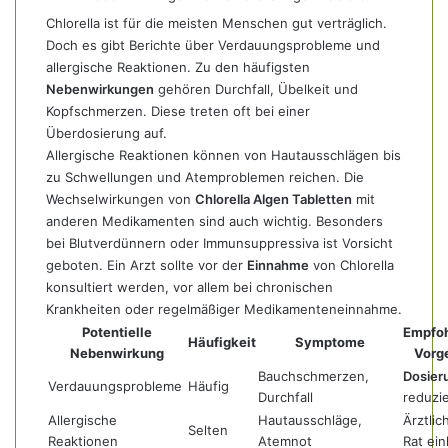
Chlorella ist für die meisten Menschen gut verträglich.
Doch es gibt Berichte über Verdauungsprobleme und
allergische Reaktionen. Zu den häufigsten
Nebenwirkungen
gehören Durchfall, Übelkeit und
Kopfschmerzen. Diese treten oft bei einer
Überdosierung auf.
Allergische Reaktionen können von Hautausschlägen bis
zu Schwellungen und Atemproblemen reichen. Die
Wechselwirkungen von
Chlorella Algen Tabletten
mit
anderen Medikamenten sind auch wichtig. Besonders
bei Blutverdünnern oder Immunsuppressiva ist Vorsicht
geboten. Ein Arzt sollte vor der
Einnahme
von Chlorella
konsultiert werden, vor allem bei chronischen
Krankheiten oder regelmäßiger Medikamenteneinnahme.
Potentielle
Empfo
Häufigkeit
Symptome
Nebenwirkung
Vorg
Bauchschmerzen,
Dosier
Verdauungsprobleme
Häufig
Durchfall
reduzi
Allergische
Hautausschläge,
Ärztlic
Selten
Reaktionen
Atemnot
Rat ei