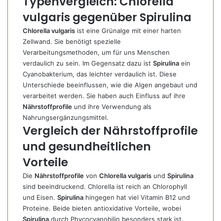
Typenvergleich: Chlorella
vulgaris gegenüber Spirulina
Chlorella vulgaris
ist eine Grünalge mit einer harten
Zellwand. Sie benötigt spezielle
Verarbeitungsmethoden, um für uns Menschen
verdaulich zu sein. Im Gegensatz dazu ist
Spirulina
ein
Cyanobakterium, das leichter verdaulich ist. Diese
Unterschiede beeinflussen, wie die Algen angebaut und
verarbeitet werden. Sie haben auch Einfluss auf ihre
Nährstoffprofile
und ihre Verwendung als
Nahrungsergänzungsmittel.
Vergleich der Nährstoffprofile
und gesundheitlichen
Vorteile
Die
Nährstoffprofile
von
Chlorella vulgaris
und
Spirulina
sind beeindruckend. Chlorella ist reich an Chlorophyll
und Eisen.
Spirulina
hingegen hat viel Vitamin B12 und
Proteine. Beide bieten antioxidative Vorteile, wobei
Spirulina
durch Phycocyanobilin besonders stark ist.