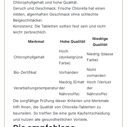
Chlorophyllgehalt und hohe Qualität.
Geruch und Geschmack: Frische Chlorella hat einen
milden, algenhaften Geschmack ohne schlechte
Beigeschmäcker.
Konsistenz: Die Tabletten sollten fest sein und nicht
leicht zerbrechlich.
Niedrige
Merkmal
Hohe Qualität
Qualität
Hoch
Niedrig (blasse
Chlorophyllgehalt
(dunkelgrüne
Farbe)
Farbe)
Nicht
Bio-Zertifikat
Vorhanden
vorhanden
Niedrig (Erhalt
Hoch (Verlust
Verarbeitungstemperatur
der
der
Nährstoffe)
Nährstoffe)
Die sorgfältige Prüfung dieser Kriterien und Merkmale
hilft Ihnen, die Qualität von Chlorella-Tabletten zu
beurteilen. So treffen Sie eine gute Kaufentscheidung
und nutzen alle gesundheitlichen Vorteile.