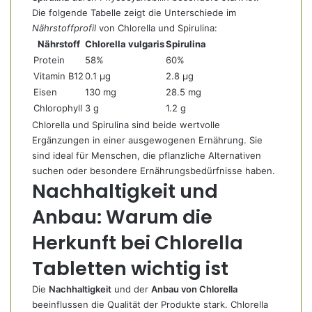
Die folgende Tabelle zeigt die Unterschiede im
Nährstoffprofil
von Chlorella und Spirulina:
Nährstoff
Chlorella vulgaris
Spirulina
Protein
58%
60%
Vitamin B12
0.1 μg
2.8 μg
Eisen
130 mg
28.5 mg
Chlorophyll
3 g
1.2 g
Chlorella und Spirulina sind beide wertvolle
Ergänzungen in einer ausgewogenen Ernährung. Sie
sind ideal für Menschen, die pflanzliche Alternativen
suchen oder besondere Ernährungsbedürfnisse haben.
Nachhaltigkeit und
Anbau: Warum die
Herkunft bei Chlorella
Tabletten wichtig ist
Die
Nachhaltigkeit
und der
Anbau von Chlorella
beeinflussen die Qualität der Produkte stark. Chlorella