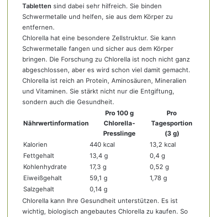
Tabletten
sind dabei sehr hilfreich. Sie binden
Schwermetalle und helfen, sie aus dem Körper zu
entfernen.
Chlorella hat eine besondere Zellstruktur. Sie kann
Schwermetalle fangen und sicher aus dem Körper
bringen. Die Forschung zu Chlorella ist noch nicht ganz
abgeschlossen, aber es wird schon viel damit gemacht.
Chlorella ist reich an Protein, Aminosäuren, Mineralien
und Vitaminen. Sie stärkt nicht nur die Entgiftung,
sondern auch die Gesundheit.
Pro 100 g
Pro
Nährwertinformation
Chlorella-
Tagesportion
Presslinge
(3 g)
Kalorien
440 kcal
13,2 kcal
Fettgehalt
13,4 g
0,4 g
Kohlenhydrate
17,3 g
0,52 g
Eiweißgehalt
59,1 g
1,78 g
Salzgehalt
0,14 g
Chlorella kann Ihre Gesundheit unterstützen. Es ist
wichtig, biologisch angebautes Chlorella zu kaufen. So