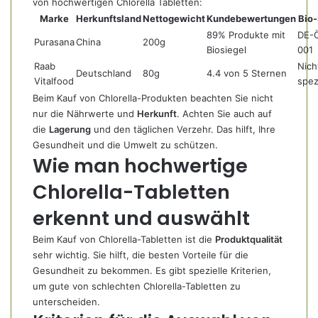
von hochwertigen Chlorella Tabletten:
Marke
Herkunftsland
Nettogewicht
Kundebewertungen
Bio-
89% Produkte mit
DE-
Purasana
China
200g
Biosiegel
001
Raab
Nich
Deutschland
80g
4.4 von 5 Sternen
Vitalfood
spezi
Beim Kauf von Chlorella-Produkten beachten Sie nicht
nur die Nährwerte und
Herkunft
. Achten Sie auch auf
die
Lagerung
und den täglichen Verzehr. Das hilft, Ihre
Gesundheit und die Umwelt zu schützen.
Wie man hochwertige
Chlorella-Tabletten
erkennt und auswählt
Beim Kauf von Chlorella-Tabletten ist die
Produktqualität
sehr wichtig. Sie hilft, die besten Vorteile für die
Gesundheit zu bekommen. Es gibt spezielle Kriterien,
um gute von schlechten Chlorella-Tabletten zu
unterscheiden.