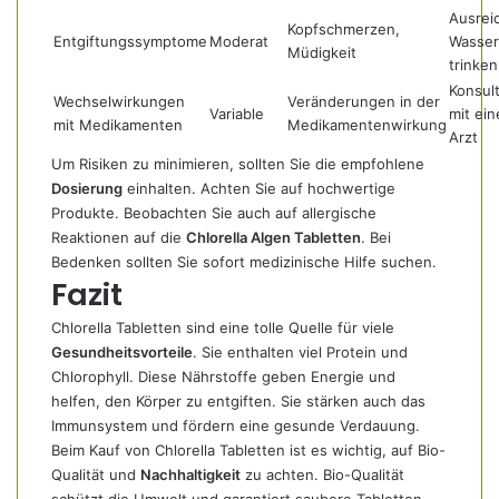
Ausrei
Kopfschmerzen,
Entgiftungssymptome
Moderat
Wasser
Müdigkeit
trinke
Konsult
Wechselwirkungen
Veränderungen in der
Variable
mit ei
mit Medikamenten
Medikamentenwirkung
Arzt
Um Risiken zu minimieren, sollten Sie die empfohlene
Dosierung
einhalten. Achten Sie auf hochwertige
Produkte. Beobachten Sie auch auf allergische
Reaktionen auf die
Chlorella Algen Tabletten
. Bei
Bedenken sollten Sie sofort medizinische Hilfe suchen.
Fazit
Chlorella Tabletten sind eine tolle Quelle für viele
Gesundheitsvorteile
. Sie enthalten viel Protein und
Chlorophyll. Diese Nährstoffe geben Energie und
helfen, den Körper zu entgiften. Sie stärken auch das
Immunsystem und fördern eine gesunde Verdauung.
Beim Kauf von Chlorella Tabletten ist es wichtig, auf Bio-
Qualität und
Nachhaltigkeit
zu achten. Bio-Qualität