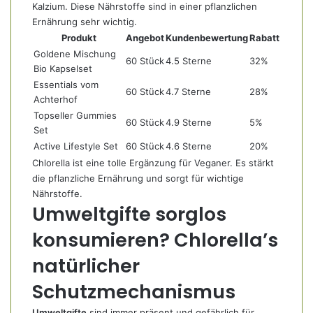
Kalzium. Diese Nährstoffe sind in einer pflanzlichen
Ernährung sehr wichtig.
Produkt
Angebot
Kundenbewertung
Rabatt
Goldene Mischung
60 Stück
4.5 Sterne
32%
Bio Kapselset
Essentials vom
60 Stück
4.7 Sterne
28%
Achterhof
Topseller Gummies
60 Stück
4.9 Sterne
5%
Set
Active Lifestyle Set
60 Stück
4.6 Sterne
20%
Chlorella ist eine tolle Ergänzung für Veganer. Es stärkt
die pflanzliche Ernährung und sorgt für wichtige
Nährstoffe.
Umweltgifte sorglos
konsumieren? Chlorella’s
natürlicher
Schutzmechanismus
Umweltgifte
sind immer präsent und gefährlich für