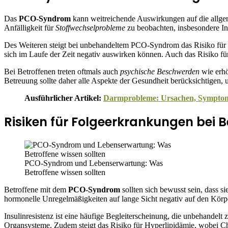
Das
PCO-Syndrom
kann weitreichende Auswirkungen auf die allgem
Anfälligkeit für
Stoffwechselprobleme
zu beobachten, insbesondere In
Des Weiteren steigt bei unbehandeltem PCO-Syndrom das Risiko für
sich im Laufe der Zeit negativ auswirken können. Auch das Risiko für
Bei Betroffenen treten oftmals auch
psychische Beschwerden
wie erhö
Betreuung sollte daher alle Aspekte der Gesundheit berücksichtigen
Ausführlicher Artikel:
Darmprobleme: Ursachen, Symptome
Risiken für Folgeerkrankungen bei B
PCO-Syndrom und Lebenserwartung: Was
Betroffene wissen sollten
Betroffene mit dem
PCO-Syndrom
sollten sich bewusst sein, dass s
hormonelle Unregelmäßigkeiten auf lange Sicht negativ auf den Körp
Insulinresistenz ist eine häufige Begleiterscheinung, die unbehandel
Organsysteme. Zudem steigt das Risiko für Hyperlipidämie, wobei Cho