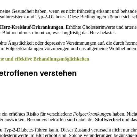
eine Gesundheit haben, wenn es nicht frühzeitig erkannt und behandel
sulinresistenz und Typ-2-Diabetes. Diese Bedingungen können sich sch
Herz-Kreislauf-Erkrankungen
. Erhöhte Cholesterinwerte und arteri
 Bluthochdruck nimmt zu, was langfristig das Herz belastet.
hte Ängstlichkeit oder depressive Verstimmungen auf, die durch hor
, um Folgeerkrankungen vorzubeugen und das allgemeine Wohlbefinden 
 und effektive Behandlungsmöglichkeiten
etroffenen verstehen
ie ein erhöhtes Risiko für verschiedene
Folgeerkrankungen
haben. Nicht
er auswirken. Besonders betroffen sind dabei der
Stoffwechsel
und das
t zu Typ-2-Diabetes führen kann. Dieser Zustand verursacht nicht nur c
lesterinwerte im Blut erhöht sind. Solche Veränderungen begünstigen d