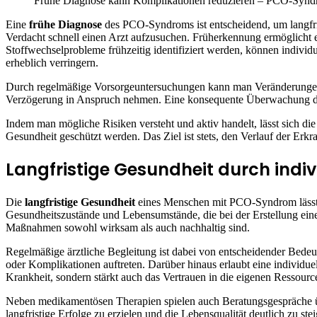
Frühe Diagnose kann Komplikationen reduzieren – PCO-Syndr
Eine
frühe Diagnose
des PCO-Syndroms ist entscheidend, um langfris
Verdacht schnell einen Arzt aufzusuchen. Früherkennung ermöglicht 
Stoffwechselprobleme frühzeitig identifiziert werden, können indivi
erheblich verringern.
Durch regelmäßige Vorsorgeuntersuchungen kann man Veränderungen i
Verzögerung in Anspruch nehmen. Eine konsequente Überwachung der H
Indem man mögliche Risiken versteht und aktiv handelt, lässt sich d
Gesundheit geschützt werden. Das Ziel ist stets, den Verlauf der Erkr
Langfristige Gesundheit durch indiv
Die
langfristige Gesundheit
eines Menschen mit PCO-Syndrom lässt si
Gesundheitszustände und Lebensumstände, die bei der Erstellung eine
Maßnahmen sowohl wirksam als auch nachhaltig sind.
Regelmäßige ärztliche Begleitung ist dabei von entscheidender Bed
oder Komplikationen auftreten. Darüber hinaus erlaubt eine individue
Krankheit, sondern stärkt auch das Vertrauen in die eigenen Ressour
Neben medikamentösen Therapien spielen auch Beratungsgespräche übe
langfristige Erfolge zu erzielen und die Lebensqualität deutlich zu st