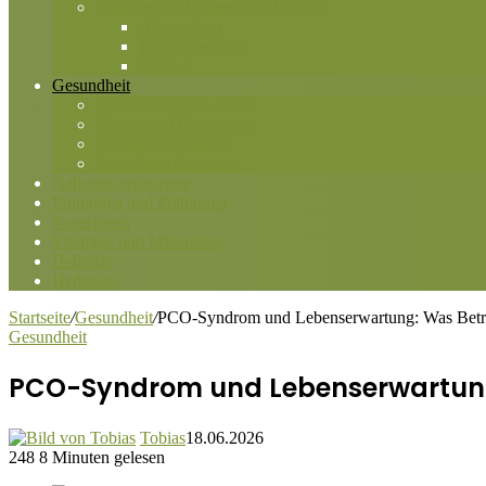
Traditionelle Chinesische Medizin
Akupunktur
Kräutermedizin
Qigong
Gesundheit
Allgemeine Gesundheit
Fitness und Bewegung
Mentale Gesundheit
Schlaf und Erholung
Nahrungsergänzung
Probiotika und Präbiotika
Superfoods
Vitamine und Mineralien
Heilpilze
Heilsteine
Startseite
/
Gesundheit
/
PCO-Syndrom und Lebenserwartung: Was Betrof
Gesundheit
PCO-Syndrom und Lebenserwartung:
Tobias
18.06.2026
248
8 Minuten gelesen