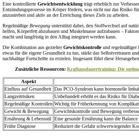
Eine kontrollierte
Gewichtsentwicklung
trägt erheblich zur Verbes
Entzündungsprozesse im Körper fördern, was nicht nur das Risiko für
anzustreben und aktiv an der Erreichung dieses Ziels zu arbeiten.
Regelmäßige
Bewegung
unterstützt dabei, den Stoffwechsel auf natür
helfen, Körperfett abzubauen und Muskelmasse aufzubauen – Faktoren
macht und langfristig in den Alltag integriert werden kann.
Die Kombination aus gezielter
Gewichtskontrolle
und regelmäßiger B
etwas für die eigene Gesundheit zu tun, stärkt das Selbstvertrauen u
nachhaltige Fortschritte zu erzielen. Insgesamt führt diese Herange
Zusätzliche Ressourcen:
Kraftausdauertraining: Die opti
Aspekt
Einfluss auf Gesundheit
Das PCO-Syndrom kann hormonelle Imbalan
Langzeitrisiken
Unbehandelt erhöht es das Risiko für Dia
Regelmäßige Kontrollen
Wichtig für Früherkennung von Komplikat
Gewicht & Bewegung
Gewichtskontrolle und Bewegung verbesser
Ernährung & Lebensstil
Eine gesunde Ernährung kann die Balance 
Frühe Diagnose
Reduziert die Gefahr schwerwiegender Kom