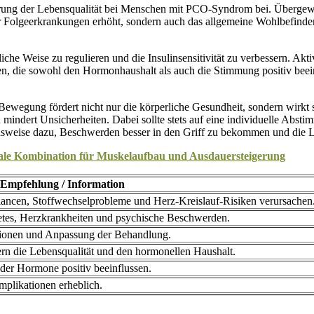
serung der Lebensqualität bei Menschen mit PCO-Syndrom bei. Übergew
 Folgeerkrankungen erhöht, sondern auch das allgemeine Wohlbefinden be
liche Weise zu regulieren und die Insulinsensitivität zu verbessern. Ak
, die sowohl den Hormonhaushalt als auch die Stimmung positiv beein
ewegung fördert nicht nur die körperliche Gesundheit, sondern wirkt s
nd mindert Unsicherheiten. Dabei sollte stets auf eine individuelle A
hensweise dazu, Beschwerden besser in den Griff zu bekommen und die L
male Kombination für Muskelaufbau und Ausdauersteigerung
Empfehlung / Information
cen, Stoffwechselprobleme und Herz-Kreislauf-Risiken verursachen
betes, Herzkrankheiten und psychische Beschwerden.
ionen und Anpassung der Behandlung.
n die Lebensqualität und den hormonellen Haushalt.
der Hormone positiv beeinflussen.
plikationen erheblich.