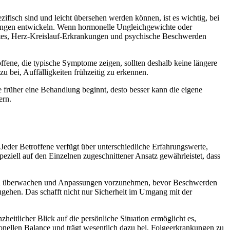
fisch sind und leicht übersehen werden können, ist es wichtig, bei
nkungen entwickeln. Wenn hormonelle Ungleichgewichte oder
abetes, Herz-Kreislauf-Erkrankungen und psychische Beschwerden
ene, die typische Symptome zeigen, sollten deshalb keine längere
bei, Auffälligkeiten frühzeitig zu erkennen.
 früher eine Behandlung beginnt, desto besser kann die eigene
ern.
eder Betroffene verfügt über unterschiedliche Erfahrungswerte,
ziell auf den Einzelnen zugeschnittener Ansatz gewährleistet, dass
ung zu überwachen und Anpassungen vorzunehmen, bevor Beschwerden
zugehen. Das schafft nicht nur Sicherheit im Umgang mit der
itlicher Blick auf die persönliche Situation ermöglicht es,
ormonellen Balance und trägt wesentlich dazu bei, Folgeerkrankungen zu