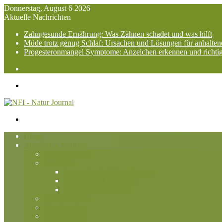
Donnerstag, August 6 2026
Aktuelle Nachrichten
Zahngesunde Ernährung: Was Zähnen schadet und was hilft
Müde trotz genug Schlaf: Ursachen und Lösungen für anhalte
Progesteronmangel Symptome: Anzeichen erkennen und richti
Suchen
nach
Menü
Suchen
nach
Home
Alternative Medizin
Aromatherapie
Ayurveda
Ayurvedische Behandlungen
Doshas und Diagnosen
Ernährungsrichtlinien
Energieheilung
Homöopathie
Phytotherapie