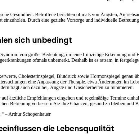
ische Gesundheit. Betroffene berichten oftmals von Ängsten, Antrie
n Rat einzuholen. Durch eine gezielte Vorsorge und individuelle Betre
len sich unbedingt
-Syndrom von großer Bedeutung, um eine frühzeitige Erkennung und B
olgeerkrankungen oftmals unbemerkt. Deshalb ist es ratsam, in festg
erwerte, Cholesterinspiegel, Blutdruck sowie Hormonspiegel genau übe
ntersuchungen eine Anpassung der Therapie, etwa Änderungen im Leb
ondern trägt auch dazu bei, Ängste und Unsicherheiten zu minimieren.
auf ärztliche Empfehlungen eingehen und regelmäßige Termine einhalten
schen Betreuung verbessern Sie Ihre Chancen, gesund zu bleiben und Be
hts.“ – Arthur Schopenhauer
einflussen die Lebensqualität