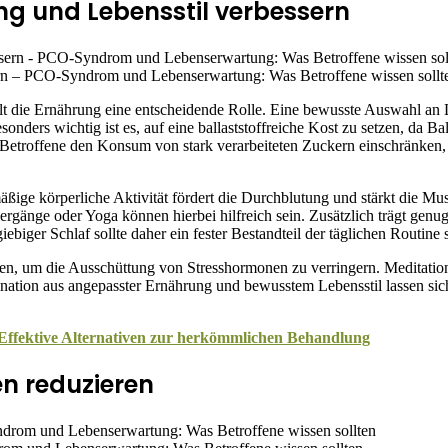
g und Lebensstil verbessern
rn – PCO-Syndrom und Lebenserwartung: Was Betroffene wissen sollt
lt die Ernährung eine entscheidende Rolle. Eine bewusste Auswahl an
ers wichtig ist es, auf eine ballaststoffreiche Kost zu setzen, da Bal
 Betroffene den Konsum von stark verarbeiteten Zuckern einschränken,
lmäßige körperliche Aktivität fördert die Durchblutung und stärkt die
änge oder Yoga können hierbei hilfreich sein. Zusätzlich trägt genug 
ger Schlaf sollte daher ein fester Bestandteil der täglichen Routine s
erden, um die Ausschüttung von Stresshormonen zu verringern. Meditat
ion aus angepasster Ernährung und bewusstem Lebensstil lassen sich 
 Effektive Alternativen zur herkömmlichen Behandlung
n reduzieren