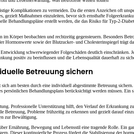
om und Lebenserwartung: Was Betroffene wissen sollten
tige Komplikationen zu vermeiden. Da die ersten Anzeichen oft unspezi
es, gezielt Maßnahmen einzuleiten, bevor sich ernsthafte Folgeerkra
duelle Behandlungspläne erstellt werden, die das Risiko für Typ-2-Di
m Körper beobachten und rechtzeitig gegensteuern. Besonders Betroff
ormonwerte sowie der Blutzucker- und Cholesterinspiegel trägt dazu 
ie Entwicklung schwerwiegender Folgeschäden deutlich einschränken. Je
ankung positiv zu beeinflussen und die Lebensqualität dauerhaft zu sich
iduelle Betreuung sichern
ch am besten durch eine individuell abgestimmte Betreuung sichern. J
s persönlichen Behandlungsplans berücksichtigt werden müssen. Ein spe
eutung. Professionelle Unterstützung hilft, den Verlauf der Erkrank
lle Betreuung, Probleme frühzeitig zu erkennen und gezielt darauf ein
cen zur Bewältigung.
r Ernährung, Bewegung und Lebensstil eine tragende Rolle. Ein ganzhe
eigern. Dieser kontinuierliche Prozess fördert die Stabilisierung der h