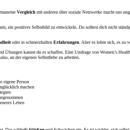
ermanente
Vergleich
mit anderen über soziale Netzwerke macht uns unglü
um, ein positives Selbstbild zu entwickeln. Du solltest dich nicht ständ
ndheit
oder in schmerzhaften
Erfahrungen
. Aber es lohnt sich, es zu 
en und Übungen kannst du es schaffen. Eine Umfrage von Women’s Health
lso, an der eigenen Selbstliebe zu arbeiten.
e eigene Person
unglücklich machen
ategien
wahrgenommen
edeneres Leben
st. Das schließt
Stärken
und Schwächen ein. Es ist wichtig, sich selbst