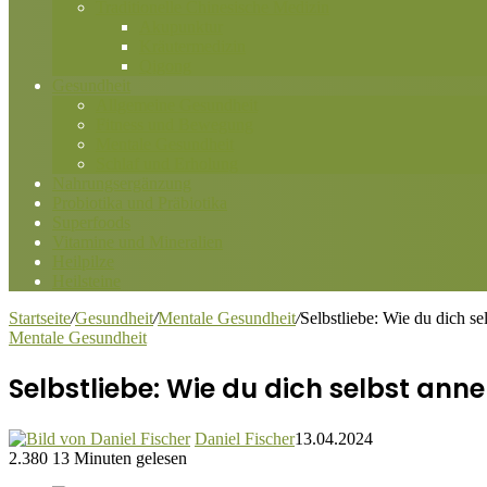
Traditionelle Chinesische Medizin
Akupunktur
Kräutermedizin
Qigong
Gesundheit
Allgemeine Gesundheit
Fitness und Bewegung
Mentale Gesundheit
Schlaf und Erholung
Nahrungsergänzung
Probiotika und Präbiotika
Superfoods
Vitamine und Mineralien
Heilpilze
Heilsteine
Startseite
/
Gesundheit
/
Mentale Gesundheit
/
Selbstliebe: Wie du dich se
Mentale Gesundheit
Selbstliebe: Wie du dich selbst ann
Daniel Fischer
13.04.2024
2.380
13 Minuten gelesen