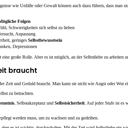
nisse wie Unfälle oder Gewalt können auch dazu führen, dass man sich 
Mögliche Folgen
hl, Schwierigkeiten sich selbst zu lieben
ersucht, Anpassung
rheit, geringes
Selbstbewusstsein
danken, Depressionen
 eine große Rolle. Aber es ist möglich, an der Selbstliebe zu arbeiten u
Zeit braucht
s, der Zeit und Geduld braucht. Man kann sie nicht wie Angst oder Wut 
elbst zu betrachten.
kenntnis
, Selbstakzeptanz und
Selbstsicherheit
. Auf jeder Stufe ist es
 gepflegt werden muss, um zu wachsen und zu gedeihen.
aber es ist wichtig, durchzuhalten. Mit der Zeit wird Selbstliebe ein wi