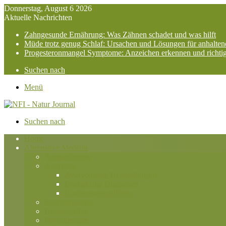
Donnerstag, August 6 2026
Aktuelle Nachrichten
Zahngesunde Ernährung: Was Zähnen schadet und was hilft
Müde trotz genug Schlaf: Ursachen und Lösungen für anhalte
Progesteronmangel Symptome: Anzeichen erkennen und richti
Suchen nach
Menü
Suchen nach
Home
Alternative Medizin
Aromatherapie
Ayurveda
Ayurvedische Behandlungen
Doshas und Diagnosen
Ernährungsrichtlinien
Energieheilung
Homöopathie
Phytotherapie