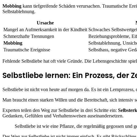
Mobbing
kann tiefgreifende Schäden verursachen. Traumatische Ereig
Selbstablehnung.
Ursache
Mangel an Aufmerksamkeit in der Kindheit
Schwaches Selbstwertgefü
Schmerzhafte Trennungen
Beziehungsprobleme, Eif
Mobbing
Selbstablehnung, Unsiche
Traumatische Ereignisse
Selbsthass, negative Ge
Fehlende Selbstliebe hat oft viele Gründe. Die Lebensgeschichte spielt
Selbstliebe lernen: Ein Prozess, der 
Selbstliebe ist nicht von heute auf morgen da. Es ist ein Lernprozes
Man braucht einen starken Willen und die Bereitschaft, sich intensiv s
Experten teilen den Weg zur Selbstliebe in drei Schritte ein:
Selbster
Gedanken, Gefühlen und Verhaltensweisen auseinandersetzen.
Selbstliebe ist wie eine Pflanze, die regelmäßig gegossen und
Der Weg zur Selbstliebe ist nicht immer einfach. Es gibt Rückschläge, 