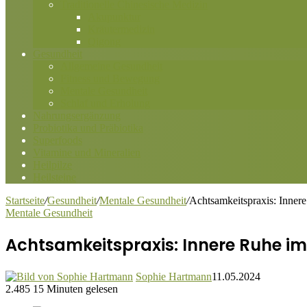
Traditionelle Chinesische Medizin
Akupunktur
Kräutermedizin
Qigong
Gesundheit
Allgemeine Gesundheit
Fitness und Bewegung
Mentale Gesundheit
Schlaf und Erholung
Nahrungsergänzung
Probiotika und Präbiotika
Superfoods
Vitamine und Mineralien
Heilpilze
Heilsteine
Startseite
/
Gesundheit
/
Mentale Gesundheit
/
Achtsamkeitspraxis: Innere
Mentale Gesundheit
Achtsamkeitspraxis: Innere Ruhe im
Sophie Hartmann
11.05.2024
2.485
15 Minuten gelesen