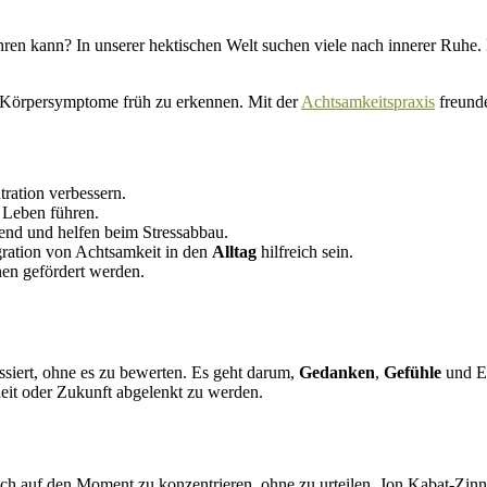
ren kann? In unserer hektischen Welt suchen viele nach innerer Ruhe. 
nd Körpersymptome früh zu erkennen. Mit der
Achtsamkeitspraxis
freunde
ration verbessern.
 Leben führen.
d und helfen beim Stressabbau.
ration von Achtsamkeit in den
Alltag
hilfreich sein.
n gefördert werden.
siert, ohne es zu bewerten. Es geht darum,
Gedanken
,
Gefühle
und E
eit oder Zukunft abgelenkt zu werden.
h auf den Moment zu konzentrieren, ohne zu urteilen. Jon Kabat-Zinn 