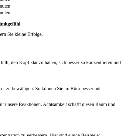
nuten
nuten
tmitgefühl
.
rn Sie kleine Erfolge.
hilft, den Kopf klar zu halten, sich besser zu konzentrieren und
esser zu bewältigen. So können Sie im Büro besser mit
für unsere Reaktionen. Achtsamkeit schafft diesen Raum und
zentration zu verbessern. Hier sind einige Beispiele: