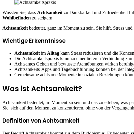
Wussten Sie, dass
Achtsamkeit
zu Dankbarkeit und Zufriedenheit füh
Wohlbefinden
zu steigern.
Achtsamkeit
bedeutet, ganz im Moment zu sein. Sie hilft, Stress u
Wichtige Erkenntnisse
Achtsamkeit
im
Alltag
kann Stress reduzieren und die Konzent
Die Achtsamkeitspraxis kann zu einer tieferen Verbindung zum
Achtsames Gehen und bewusste Atemübungen wirken beruhigen
Achtsamkeits-Apps und Tagebuchführung können bei der Integ
Gemeinsame achtsame Momente in sozialen Beziehungen könne
Was ist Achtsamkeit?
Achtsamkeit bedeutet, im Moment zu sein und das zu erleben, was pas
Sie, sich auf den Moment zu konzentrieren, ohne von der Vergangenh
Definition von Achtsamkeit
Der Begriff Achtsamkeit kommt aus dem Buddhismus. Er bedeutet, sic