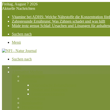
Freitag, August 7 2026
Aktuelle Nachrichten
Vitamine bei ADHS: Welche Nährstoffe die Konzentration för
Zahngesunde Ernährung: Was Zähnen schadet und was hilft
Müde trotz genug Schlaf: Ursachen und Lösungen für anhalte
Suchen nach
Menü
Suchen nach
Home
Alternative Medizin
Aromatherapie
Ayurveda
Ayurvedische Behandlungen
Doshas und Diagnosen
Ernährungsrichtlinien
Energieheilung
Homöopathie
Phytotherapie