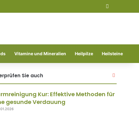
Suchen nach
ods
Vitamine und Mineralien
Heilpilze
Heilsteine
Schließen
erprüfen Sie auch
rmreinigung Kur: Effektive Methoden für
ne gesunde Verdauung
.01.2026