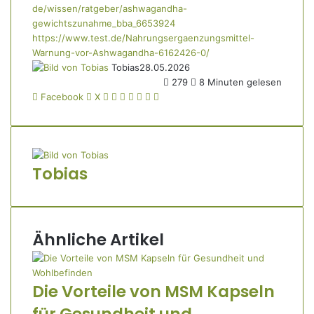
de/wissen/ratgeber/ashwagandha-
gewichtszunahme_bba_6653924
https://www.test.de/Nahrungsergaenzungsmittel-
Warnung-vor-Ashwagandha-6162426-0/
Tobias
28.05.2026
279
8 Minuten gelesen
LinkedIn
Tumblr
Pinterest
Reddit
VKontakte
Teile
Drucken
Facebook
X
per
E-
Mail
Tobias
Ähnliche Artikel
Die Vorteile von MSM Kapseln
für Gesundheit und